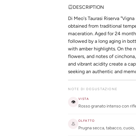
DESCRIPTION
Di Meo's Taurasi Riserva "Vigna
obtained from traditional temp
maceration. Aged for 24 months
followed by a long aging in bottl
with amber highlights. On the n
flowers, and notes of cinchona,
and vibrant acidity create a ca
seeking an authentic and memo
NOTE DI DEGUSTAZIONE
VISTA
👁
Rosso granato intenso con rifle
OLFATTO
👃
Prugna secca, tabacco, cuoio, 