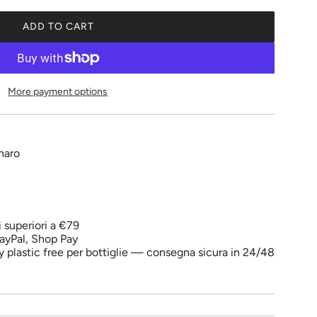
ADD TO CART
L
O
A
D
More payment options
I
N
G
.
naro
.
.
i superiori a €79
ayPal, Shop Pay
y plastic free per bottiglie — consegna sicura in 24/48