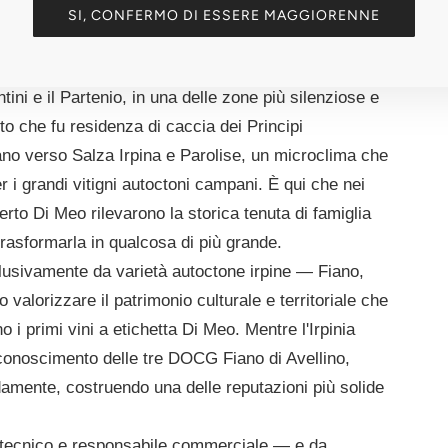
SI, CONFERMO DI ESSERE MAGGIORENNE
ntini e il Partenio, in una delle zone più silenziose e
to che fu residenza di caccia dei Principi
dano verso Salza Irpina e Parolise, un microclima che
r i grandi vitigni autoctoni campani. È qui che nei
erto Di Meo rilevarono la storica tenuta di famiglia
trasformarla in qualcosa di più grande.
clusivamente da varietà autoctone irpine — Fiano,
alorizzare il patrimonio culturale e territoriale che
 i primi vini a etichetta Di Meo. Mentre l'Irpinia
iconoscimento delle tre DOCG Fiano di Avellino,
amente, costruendo una delle reputazioni più solide
otecnico e responsabile commerciale — e da