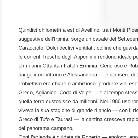
Quindici chilometri a est di Avellino, tra i Monti Pice
suggestive dell'Irpinia, sorge un casale del Settecen
Caracciolo. Dolci declivi ventilati, colline che guar
le correnti fresche degli Appennini rendono ideale pe
primi anni Ottanta i fratelli Erminia, Generoso e Rob
dai genitori Vittorio e Alessandrina — e decisero di 
L'obiettivo era chiaro e ambizioso: produrre vini es
Greco, Aglianico, Coda di Volpe — e al tempo stesso v
quella terra custodisce da millenni. Nel 1986 uscirono
viveva la sua stagione di grande rilancio — con il r
Greco di Tufo e Taurasi — la cantina cresceva rapid
del panorama campano.
Oggi l'azienda è guidata da Roberto — enologo, en