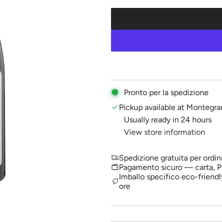
l
a
r
p
r
i
Pronto per la spedizione
c
Pickup available at Montegra
Usually ready in 24 hours
e
View store information
Spedizione gratuita per ordin
Pagamento sicuro — carta, P
Imballo specifico eco-friendl
ore