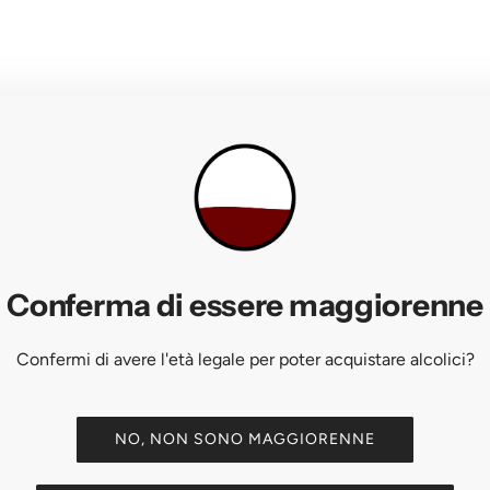
ETTARI VITATI
Vigneti nelle tre zone DOCG irpine
Conferma di essere maggiorenne
co, Aglianico, Coda di Volpe
Confermi di avere l'età legale per poter acquistare alcolici?
 inerte, Linea Tempo
NO, NON SONO MAGGIORENNE