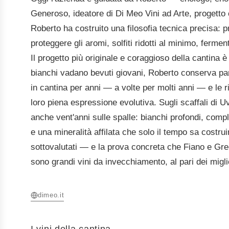
Generoso, ideatore di Di Meo Vini ad Arte, progetto c
Roberto ha costruito una filosofia tecnica precisa: pr
proteggere gli aromi, solfiti ridotti al minimo, ferme
Il progetto più originale e coraggioso della cantina 
bianchi vadano bevuti giovani, Roberto conserva parte
in cantina per anni — a volte per molti anni — e le 
loro piena espressione evolutiva. Sugli scaffali di U
anche vent'anni sulle spalle: bianchi profondi, comple
e una mineralità affilata che solo il tempo sa costr
sottovalutati — e la prova concreta che Fiano e Greco
sono grandi vini da invecchiamento, al pari dei migl
dimeo.it
I vini della cantina