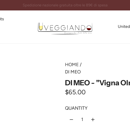
Imballi certificati e spedizioni garantite al 100%
its
United
HOME
/
DI MEO
DI MEO - "Vigna Ol
R
$65.00
e
QUANTITY
g
u