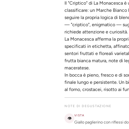
Il "Criptico" di La Monacesca è u
classificare: un Marche Bianco 
seguire la propria logica di ble
— "criptico", enigmatico — su
richiede attenzione e curiosità.
La Monacesca afferma la propria
specificati in etichetta, affina
sentori fruttati e floreali variet
frutta bianca matura, note di le
maceratese.
In bocca è pieno, fresco e di so
finale lungo e persistente. Un 
al forno, crostacei, risotto ai f
NOTE DI DEGUSTAZIONE
VISTA
👁
Giallo paglierino con riflessi do