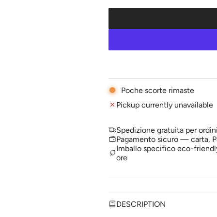
l
a
r
p
r
i
Poche scorte rimaste
c
Pickup currently unavailable
e
Spedizione gratuita per ordin
Pagamento sicuro — carta, P
Imballo specifico eco-friendl
ore
DESCRIPTION