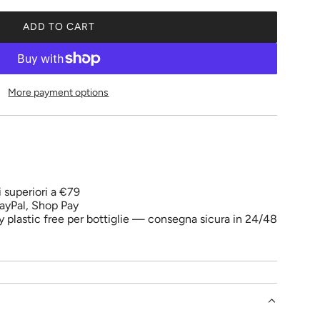
ADD TO CART
L
O
A
D
More payment options
I
N
G
.
.
.
i superiori a €79
ayPal, Shop Pay
y plastic free per bottiglie — consegna sicura in 24/48