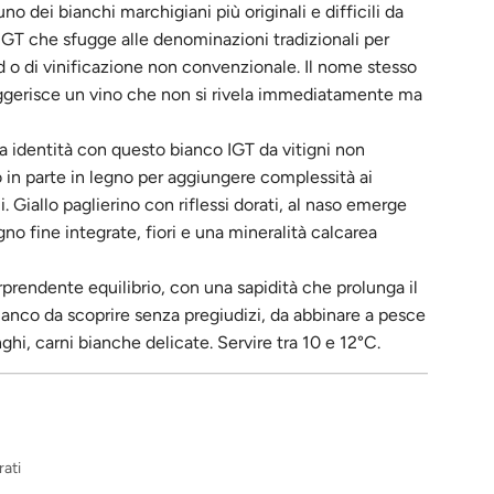
no dei bianchi marchigiani più originali e difficili da
IGT che sfugge alle denominazioni tradizionali per
nd o di vinificazione non convenzionale. Il nome stesso
ggerisce un vino che non si rivela immediatamente ma
 identità con questo bianco IGT da vitigni non
to in parte in legno per aggiungere complessità ai
ali. Giallo paglierino con riflessi dorati, al naso emerge
gno fine integrate, fiori e una mineralità calcarea
rprendente equilibrio, con una sapidità che prolunga il
bianco da scoprire senza pregiudizi, da abbinare a pesce
unghi, carni bianche delicate. Servire tra 10 e 12°C.
rati