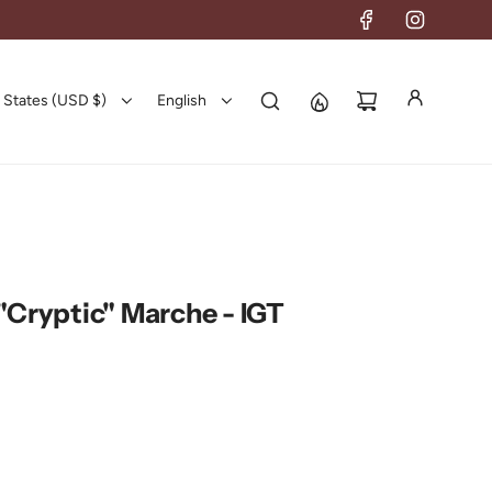
 States (USD $)
English
ryptic" Marche - IGT