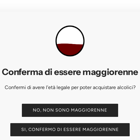
Conferma di essere maggiorenne
CA
Confermi di avere l'età legale per poter acquistare alcolici?
MC)
NO, NON SONO MAGGIORENNE
ETTARI VITATI
BOTTIGLIE / ANNO
fola)
27 ha (su 84 ha totali)
~150.000 / anno
SI, CONFERMO DI ESSERE MAGGIORENNE
NE
ox, basse rese, minimo intervento in cantina