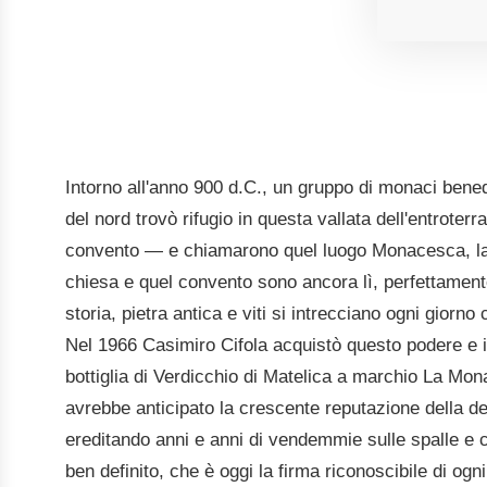
Sauvignon Blanc, Sangiovese, Merlot
Intorno all'anno 900 d.C., un gruppo di monaci benede
del nord trovò rifugio in questa vallata dell'entrote
convento — e chiamarono quel luogo Monacesca, la 
chiesa e quel convento sono ancora lì, perfettamente
storia, pietra antica e viti si intrecciano ogni gior
Nel 1966 Casimiro Cifola acquistò questo podere e in
bottiglia di Verdicchio di Matelica a marchio La M
avrebbe anticipato la crescente reputazione della den
ereditando anni e anni di vendemmie sulle spalle e c
ben definito, che è oggi la firma riconoscibile di ogni