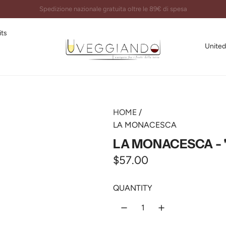
Imballi certificati e spedizioni garantite al 100%
its
United
HOME
/
LA MONACESCA
LA MONACESCA - "C
R
$57.00
e
QUANTITY
g
u