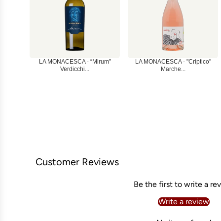
LA MONACESCA - “Mirum”
LA MONACESCA - "Criptico"
Verdicchi...
Marche...
Customer Reviews
Be the first to write a re
Write a review