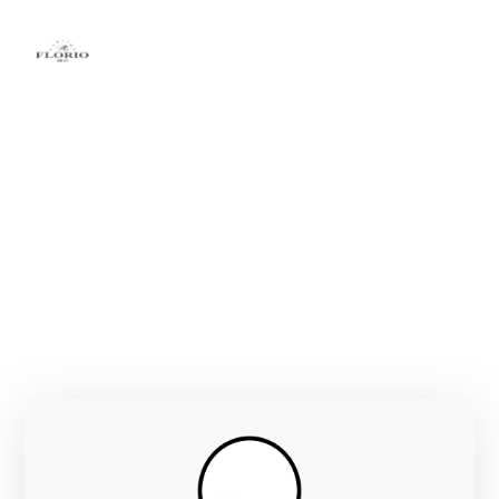
FLORIO
SICILIA — MARSALA, PROVINCIA DI TRAPANI (TP)
FONDAZIONE
1883
ETTARI VITATI
Uve selezionate dal marsalese — vitigni Grillo,
Catarratto, Inzolia
BOTTIGLIE / ANNO
n.d. (distribuzione nazionale e internazionale)
FONDATORI
VITIGNI
Vincenzo Florio
Grillo, Catarratto, Inzolia