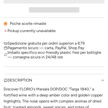
A
p
D
I
r
N
i
G
Poche scorte rimaste
.
c
Pickup currently unavailable
.
.
e
Spedizione gratuita per ordini superiori a €79
Pagamento sicuro — carta, PayPal, Shop Pay
Imballo specifico eco-friendly plastic free per bottiglie
— consegna sicura in 24/48 ore
DESCRIPTION
Discover FLORIO's Marsala DOP/DOC "Targa 1840," a
fortified wine with a deep amber color and golden copper
highlights. The nose opens with complex aromas of dried
fruit, toasted almonds, sweet spices, and notes of