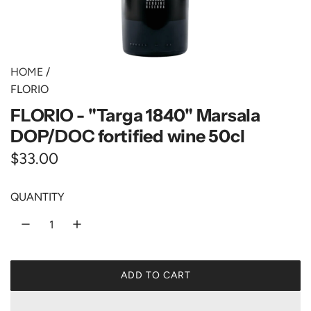
HOME
/
FLORIO
FLORIO - "Targa 1840" Marsala
DOP/DOC fortified wine 50cl
R
$33.00
e
QUANTITY
g
u
l
ADD TO CART
a
L
O
r