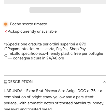
A
p
D
I
r
N
i
G
Poche scorte rimaste
.
c
Pickup currently unavailable
.
.
e
Spedizione gratuita per ordini superiori a €79
Pagamento sicuro — carta, PayPal, Shop Pay
Imballo specifico eco-friendly plastic free per bottiglie
— consegna sicura in 24/48 ore
DESCRIPTION
L'ARUNDA - Extra Brut Riserva Alto Adige DOC cl.75 is a
combination of bright straw yellow and a persistent
perlage, with aromatic notes of toasted hazelnuts, honey,
beeswax and toasted bread.