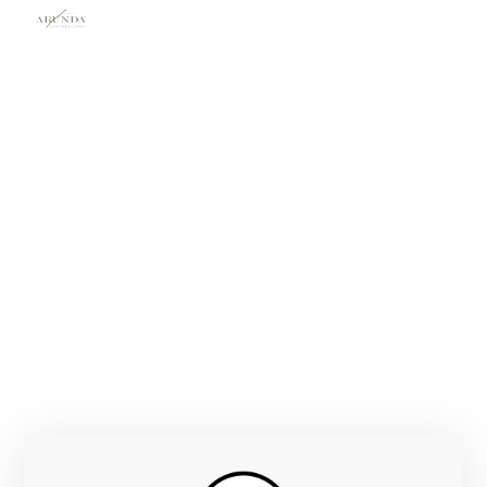
ARUNDA
MELTINA, ALTO ADIGE
FONDAZIONE
1979
ETTARI VITATI
Uve da viticoltori selezionati, da Salorno a Terlano
BOTTIGLIE / ANNO
FONDATORI
~120.000 / anno
Josef & Marianne Reiterer
VITIGNI
Chardonnay, Pinot Bianco, Pinot Nero
CONDUZIONE
Metodo Classico esclusivo — affinamento 3–10 anni
sui lieviti