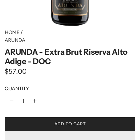
HOME
/
ARUNDA
ARUNDA - Extra Brut Riserva Alto
Adige - DOC
R
$57.00
e
QUANTITY
g
u
l
ADD TO CART
a
L
O
r