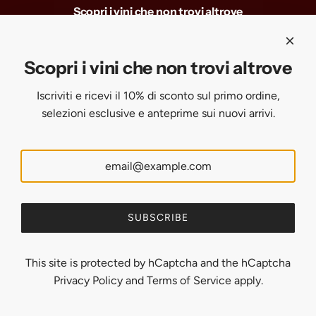
Scopri i vini che non trovi altrove
Iscriviti e ricevi il 10% di sconto sul primo ordine, selezioni
esclusive e anteprime sui nuovi arrivi.
Scopri i vini che non trovi altrove
Iscriviti e ricevi il 10% di sconto sul primo ordine,
SUBSCRIBE
selezioni esclusive e anteprime sui nuovi arrivi.
United States (USD $)
English
SUBSCRIBE
This site is protected by hCaptcha and the hCaptcha
Privacy Policy
and
Terms of Service
apply.
© 2026, Uveggiando
Powered by Shopify