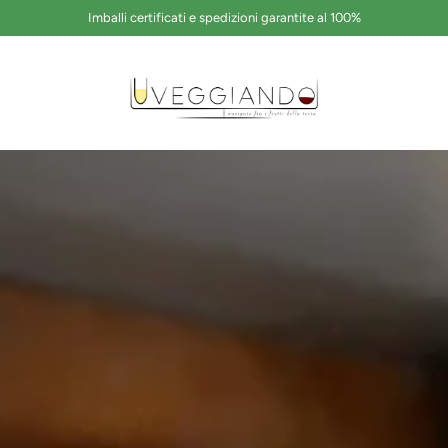
Spedizione nazionale gratuita oltre le 89€ di spesa
its
United