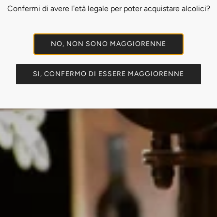
Confermi di avere l'età legale per poter acquistare alcolici?
ri dal 1993. Prima servivamo il vin
NO, NON SONO MAGGIORENNE
a è passata dalla nostra cantina pr
SI, CONFERMO DI ESSERE MAGGIORENNE