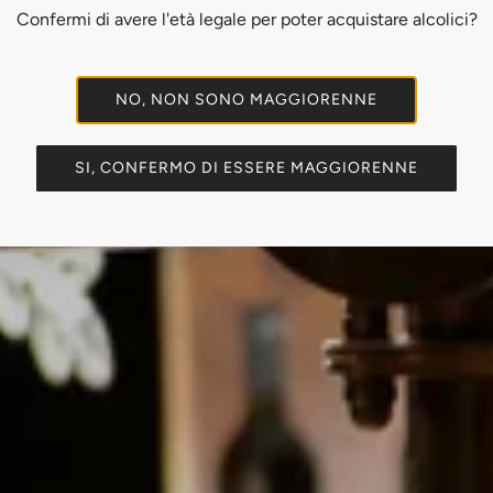
Confermi di avere l'età legale per poter acquistare alcolici?
ri dal 1993. Prima servivamo il vin
NO, NON SONO MAGGIORENNE
a è passata dalla nostra cantina pr
SI, CONFERMO DI ESSERE MAGGIORENNE