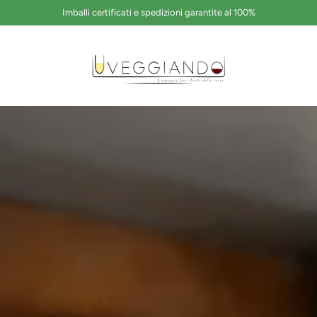
Spedizione nazionale gratuita oltre le 89€ di spesa
its
United