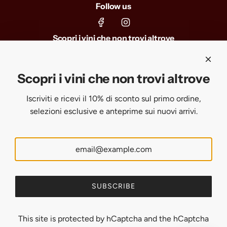
Follow us
Scopri i vini che non trovi altrove
Iscriviti e ricevi il 10% di sconto sul primo ordine, selezioni
esclusive e anteprime sui nuovi arrivi.
Scopri i vini che non trovi altrove
Iscriviti e ricevi il 10% di sconto sul primo ordine,
SUBSCRIBE
selezioni esclusive e anteprime sui nuovi arrivi.
United States (USD $)
English
SUBSCRIBE
This site is protected by hCaptcha and the hCaptcha