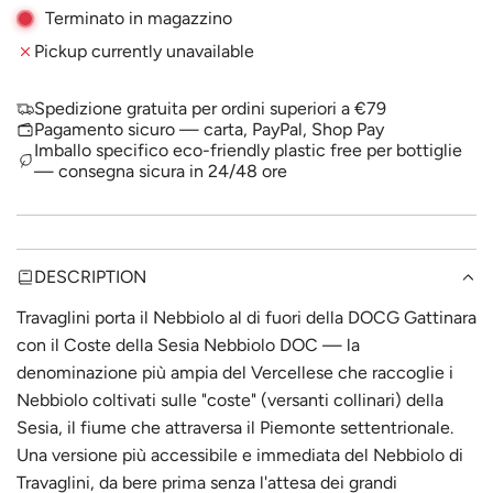
A
Terminato in magazzino
p
D
Pickup currently unavailable
I
r
N
i
G
Spedizione gratuita per ordini superiori a €79
.
Pagamento sicuro — carta, PayPal, Shop Pay
c
.
Imballo specifico eco-friendly plastic free per bottiglie
— consegna sicura in 24/48 ore
.
e
DESCRIPTION
Travaglini porta il Nebbiolo al di fuori della DOCG Gattinara
con il Coste della Sesia Nebbiolo DOC — la
denominazione più ampia del Vercellese che raccoglie i
Nebbiolo coltivati sulle "coste" (versanti collinari) della
Sesia, il fiume che attraversa il Piemonte settentrionale.
Una versione più accessibile e immediata del Nebbiolo di
Travaglini, da bere prima senza l'attesa dei grandi