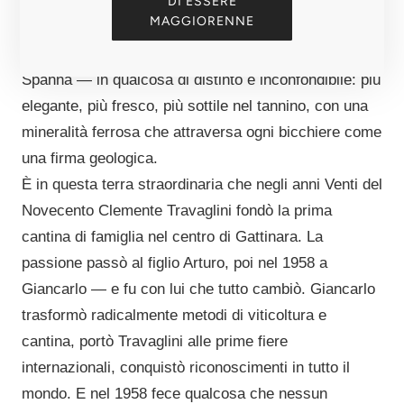
minerali, acido, drenante. Un terroir che non
DI ESSERE
MAGGIORENNE
assomiglia né alle Langhe né alla Valtellina, e che
trasforma il Nebbiolo — qui chiamato localmente
Spanna — in qualcosa di distinto e inconfondibile: più
elegante, più fresco, più sottile nel tannino, con una
mineralità ferrosa che attraversa ogni bicchiere come
una firma geologica.
È in questa terra straordinaria che negli anni Venti del
Novecento Clemente Travaglini fondò la prima
cantina di famiglia nel centro di Gattinara. La
passione passò al figlio Arturo, poi nel 1958 a
Giancarlo — e fu con lui che tutto cambiò. Giancarlo
trasformò radicalmente metodi di viticoltura e
cantina, portò Travaglini alle prime fiere
internazionali, conquistò riconoscimenti in tutto il
mondo. E nel 1958 fece qualcosa che nessun