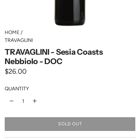
HOME
/
TRAVAGLINI
TRAVAGLINI - Sesia Coasts
Nebbiolo - DOC
R
$26.00
e
QUANTITY
g
u
l
SOLD OUT
a
L
O
r