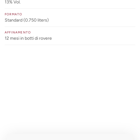
13% Vol.
FORMATO
Standard (0.750 liters)
AFFINAMENTO
12 mesi in botti di rovere
TRAVAGLINI
PIEMONTE — GATTINARA DOCG, PROVINCIA DI
VERCELLI (VC)
FONDAZIONE
Anni '20 del Novecento — cantina moderna dal 1958
GENERAZIONI
5ª (Clemente → Arturo → Giancarlo → Cinzia &
Massimo → Alessia & Carolina)