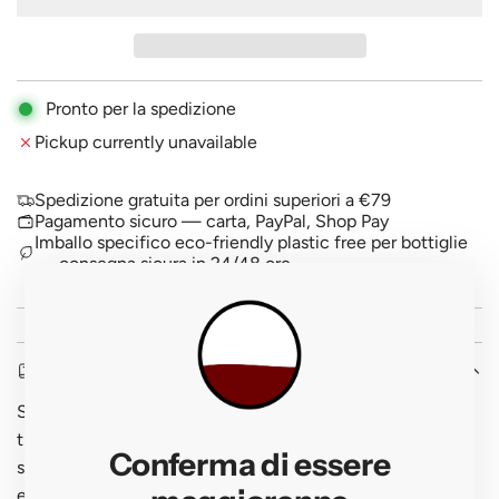
A
p
D
I
r
N
i
G
Pronto per la spedizione
.
c
Pickup currently unavailable
.
.
e
Spedizione gratuita per ordini superiori a €79
Pagamento sicuro — carta, PayPal, Shop Pay
Imballo specifico eco-friendly plastic free per bottiglie
— consegna sicura in 24/48 ore
DESCRIPTION
Straw yellow with greenish reflections. Fruity aromas on
the nose with fresh and floral notes accompanied by a
Conferma di essere
spicy mineral taste in the mouth. The taste is fresh and
elegant, with notes of citrus and warm notes such as