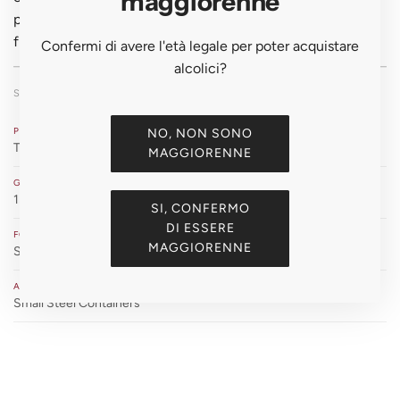
maggiorenne
pineapple, banana, yellow apple, pear and butter. The
finish is lively, savoury and mineral.
Confermi di avere l'età legale per poter acquistare
alcolici?
SCHEDA TECNICA
PRODUTTORE
NO, NON SONO
TRAMIN
MAGGIORENNE
GRADAZIONE
13% Vol.
SI, CONFERMO
DI ESSERE
FORMATO
MAGGIORENNE
Standard (0.750 liters)
AFFINAMENTO
Small Steel Containers