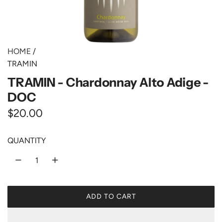
HOME
/
TRAMIN
TRAMIN - Chardonnay Alto Adige -
DOC
R
$20.00
e
QUANTITY
g
u
l
ADD TO CART
a
L
O
r