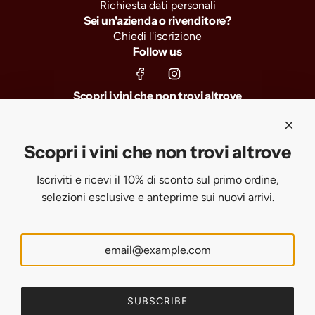
Richiesta dati personali
Sei un'azienda o rivenditore?
Chiedi l'iscrizione
Follow us
Scopri i vini che non trovi altrove
Iscriviti e ricevi il 10% di sconto sul primo ordine, selezioni
esclusive e anteprime sui nuovi arrivi.
Scopri i vini che non trovi altrove
Iscriviti e ricevi il 10% di sconto sul primo ordine,
SUBSCRIBE
selezioni esclusive e anteprime sui nuovi arrivi.
United States (USD $)
English
SUBSCRIBE