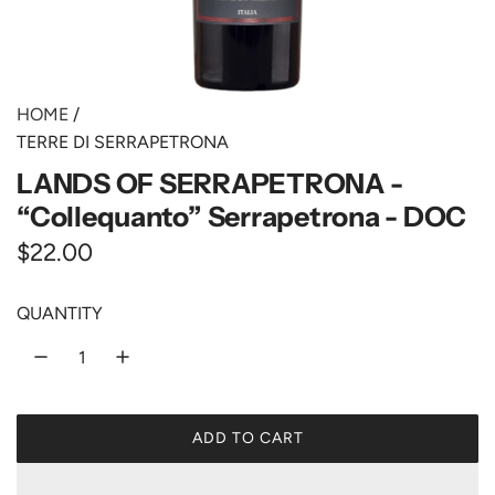
HOME
/
TERRE DI SERRAPETRONA
LANDS OF SERRAPETRONA -
“Collequanto” Serrapetrona - DOC
R
$22.00
e
QUANTITY
g
u
l
ADD TO CART
a
L
O
r