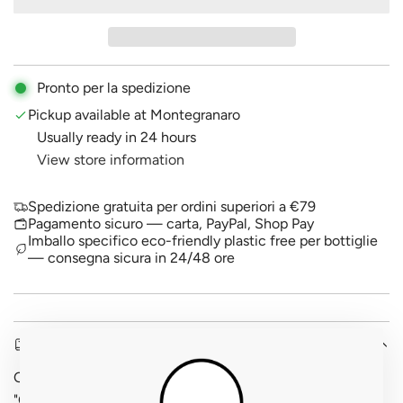
A
p
D
I
r
N
i
G
Pronto per la spedizione
.
c
Pickup available at Montegranaro
.
Usually ready in 24 hours
.
e
View store information
Spedizione gratuita per ordini superiori a €79
Pagamento sicuro — carta, PayPal, Shop Pay
Imballo specifico eco-friendly plastic free per bottiglie
— consegna sicura in 24/48 ore
DESCRIPTION
Ogni collina di Serrapetrona ha il suo carattere, e
"Collequanto" porta nel nome la precisione geografica di