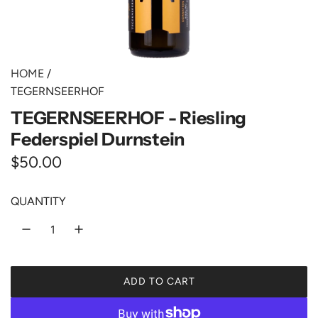
HOME
/
TEGERNSEERHOF
TEGERNSEERHOF - Riesling
Federspiel Durnstein
R
$50.00
e
QUANTITY
g
u
l
ADD TO CART
a
L
O
r