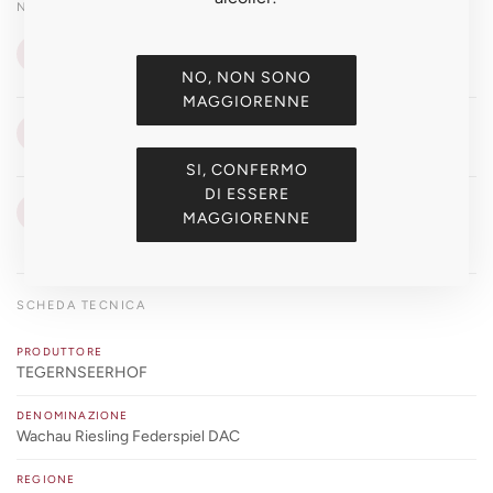
NOTE DI DEGUSTAZIONE
VISTA
👁
Giallo paglierino brillante
NO, NON SONO
MAGGIORENNE
OLFATTO
👃
Agrumi, pesca, mineralità del granito Wachau, fiori bianchi
SI, CONFERMO
DI ESSERE
GUSTO
👅
MAGGIORENNE
Fresco, leggero, mineralità elegante, finale pulito
SCHEDA TECNICA
PRODUTTORE
TEGERNSEERHOF
DENOMINAZIONE
Wachau Riesling Federspiel DAC
REGIONE