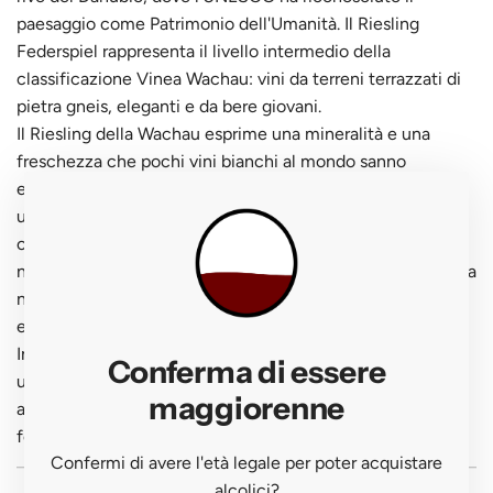
paesaggio come Patrimonio dell'Umanità. Il Riesling
Federspiel rappresenta il livello intermedio della
classificazione Vinea Wachau: vini da terreni terrazzati di
pietra gneis, eleganti e da bere giovani.
Il Riesling della Wachau esprime una mineralità e una
freschezza che pochi vini bianchi al mondo sanno
eguagliare. Federspiel — che prende il nome dal falco
usato nella falconeria, simbolo della Wachau — è la
categoria dei vini più immediati: paglierino luminoso, al
naso offre limone, pesca bianca, fiori di tiglio, pera e quella
nota petroliosa elegante che è la firma del Riesling
evoluto.
In bocca è fresco, sapido e di grande bevibilità, con
Conferma di essere
un'acidità vivace e un finale pulito e persistente. Da
maggiorenne
abbinare a frutti di mare, salmone, piatti di pesce delicati,
formaggi a pasta molle. Servire tra 10 e 12°C.
Confermi di avere l'età legale per poter acquistare
alcolici?