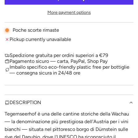
A
p
D
More payment options
I
r
N
i
G
Poche scorte rimaste
.
c
Pickup currently unavailable
.
.
e
Spedizione gratuita per ordini superiori a €79
Pagamento sicuro — carta, PayPal, Shop Pay
Imballo specifico eco-friendly plastic free per bottiglie
— consegna sicura in 24/48 ore
DESCRIPTION
Tegernseerhof è una delle cantine storiche della Wachau
— la denominazione più prestigiosa dell'Austria per i vini
bianchi — situata nel pittoresco borgo di Dürnstein sulle
rive del Danubio, dove l'UNESCO ha riconosciuto il