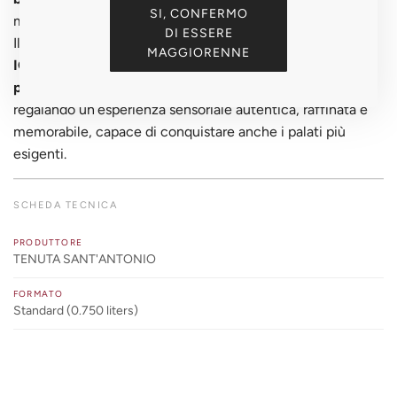
SI, CONFERMO
momento di degustazione consapevole.
DI ESSERE
Il
Tenuta Sant’Antonio “Scaia” Garganega Chardonnay
MAGGIORENNE
IGT
racconta con ogni calice la
cura dei vigneti, la
passione dei produttori e la qualità del territorio veneto
,
regalando un’esperienza sensoriale autentica, raffinata e
memorabile, capace di conquistare anche i palati più
esigenti.
SCHEDA TECNICA
PRODUTTORE
TENUTA SANT'ANTONIO
FORMATO
Standard (0.750 liters)