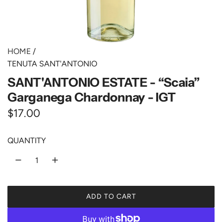
HOME
/
TENUTA SANT'ANTONIO
SANT'ANTONIO ESTATE - “Scaia”
Garganega Chardonnay - IGT
R
$17.00
e
QUANTITY
g
u
l
ADD TO CART
a
L
O
r