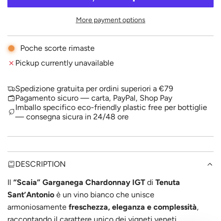
A
p
D
More payment options
I
r
N
i
G
Poche scorte rimaste
.
c
Pickup currently unavailable
.
.
e
Spedizione gratuita per ordini superiori a €79
Pagamento sicuro — carta, PayPal, Shop Pay
Imballo specifico eco-friendly plastic free per bottiglie
— consegna sicura in 24/48 ore
DESCRIPTION
Il
“Scaia” Garganega Chardonnay IGT
di
Tenuta
Sant’Antonio
è un vino bianco che unisce
armoniosamente
freschezza, eleganza e complessità
,
raccontando il carattere unico dei vigneti veneti.