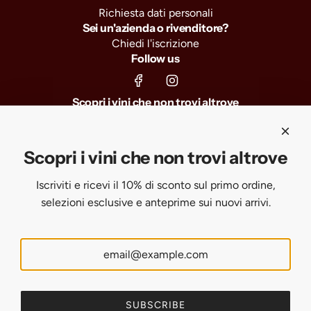
Richiesta dati personali
Sei un'azienda o rivenditore?
Chiedi l'iscrizione
Follow us
Scopri i vini che non trovi altrove
Iscriviti e ricevi il 10% di sconto sul primo ordine, selezioni
esclusive e anteprime sui nuovi arrivi.
Scopri i vini che non trovi altrove
Iscriviti e ricevi il 10% di sconto sul primo ordine,
SUBSCRIBE
selezioni esclusive e anteprime sui nuovi arrivi.
United States (USD $)
English
SUBSCRIBE