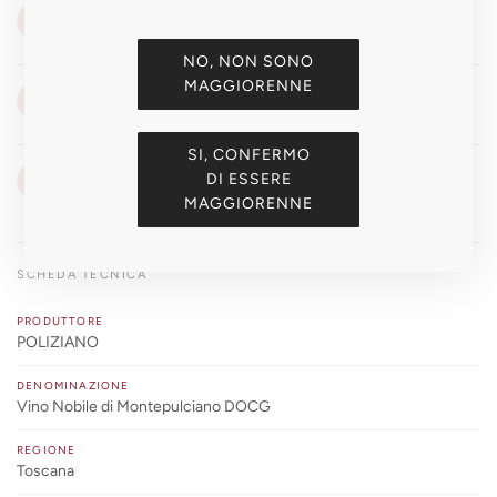
VISTA
👁
Rosso rubino con riflessi granato
NO, NON SONO
MAGGIORENNE
OLFATTO
👃
Ciliegia, violetta, spezie, tabacco, note balsamiche
SI, CONFERMO
GUSTO
DI ESSERE
👅
Elegante, tannini fitti, acidità fresca, finale lungo
MAGGIORENNE
SCHEDA TECNICA
PRODUTTORE
POLIZIANO
DENOMINAZIONE
Vino Nobile di Montepulciano DOCG
REGIONE
Toscana