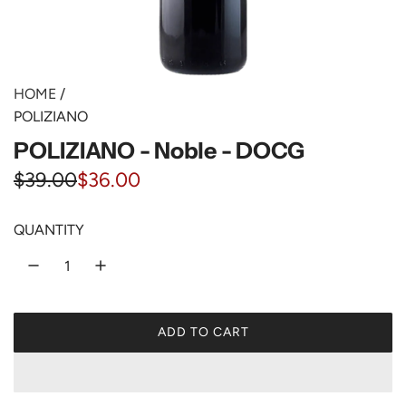
HOME
/
POLIZIANO
POLIZIANO - Noble - DOCG
S
R
$39.00
$36.00
a
e
QUANTITY
l
g
e
u
p
l
ADD TO CART
r
a
L
O
i
r
A
c
p
D