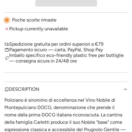
I
e
r
N
i
G
Poche scorte rimaste
.
c
Pickup currently unavailable
.
.
e
Spedizione gratuita per ordini superiori a €79
Pagamento sicuro — carta, PayPal, Shop Pay
Imballo specifico eco-friendly plastic free per bottiglie
— consegna sicura in 24/48 ore
DESCRIPTION
Poliziano è sinonimo di eccellenza nel Vino Nobile di
Montepulciano DOCG, denominazione che prende il
nome dalla prima DOCG italiana riconosciuta. La cantina
della famiglia Carletti produce il suo Nobile "base" come
espressione classica e accessibile del Prugnolo Gentile —