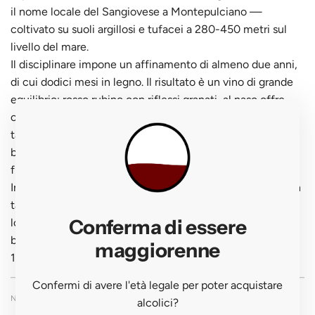
il nome locale del Sangiovese a Montepulciano —
coltivato su suoli argillosi e tufacei a 280-450 metri sul
livello del mare.
Il disciplinare impone un affinamento di almeno due anni,
di cui dodici mesi in legno. Il risultato è un vino di grande
equilibrio: rosso rubino con riflessi granati, al naso offre
ciliegia, prugna, violetta, spezie dolci e una nota
tabaccosa elegante. L'affinamento in botti grandi e
barriques conferisce complessità senza prevaricare il
frutto.
In bocca è strutturato, elegante e di bella persistenza, con
tannini raffinati e una freschezza che ne garantisce la
Conferma di essere
longevità. Da abbinare alla grande cucina toscana:
bistecche di Chianina, cinghiale, pici al ragù. Longevità 8-
maggiorenne
12 anni. Servire a 18°C.
Confermi di avere l'età legale per poter acquistare
NOTE DI DEGUSTAZIONE
alcolici?