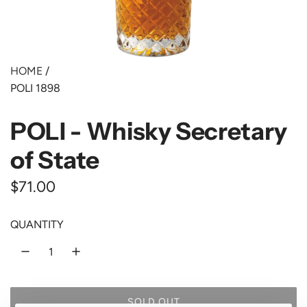
HOME
/
POLI 1898
POLI - Whisky Secretary
of State
R
$71.00
e
QUANTITY
g
u
l
SOLD OUT
a