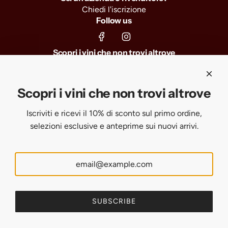
Chiedi l'iscrizione
Follow us
Scopri i vini che non trovi altrove
Iscriviti e ricevi il 10% di sconto sul primo ordine, selezioni
esclusive e anteprime sui nuovi arrivi.
Scopri i vini che non trovi altrove
Iscriviti e ricevi il 10% di sconto sul primo ordine,
SUBSCRIBE
selezioni esclusive e anteprime sui nuovi arrivi.
United States (USD $)
English
SUBSCRIBE