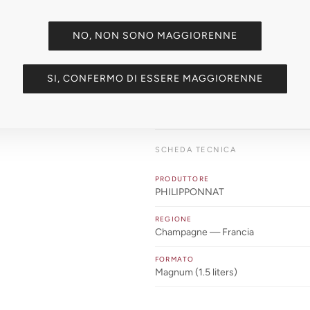
Oro paglierino con perlage fin
NO, NON SONO MAGGIORENNE
OLFATTO
👃
Frutta a polpa gialla, agrumi, b
SI, CONFERMO DI ESSERE MAGGIORENNE
GUSTO
👅
Vinoso e strutturato, fresco, f
SCHEDA TECNICA
PRODUTTORE
PHILIPPONNAT
REGIONE
Champagne — Francia
FORMATO
Magnum (1.5 liters)