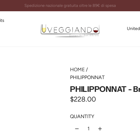
Imballi certificati e spedizioni garantite al 100%
its
United
HOME
/
PHILIPPONNAT
PHILIPPONNAT - 
R
$228.00
e
QUANTITY
g
u