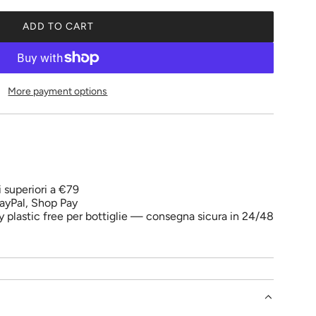
ADD TO CART
L
O
A
D
More payment options
I
N
G
.
.
.
i superiori a €79
ayPal, Shop Pay
y plastic free per bottiglie — consegna sicura in 24/48