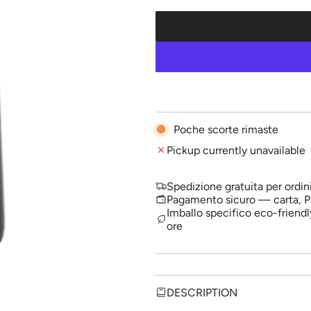
l
a
r
p
r
i
Poche scorte rimaste
c
Pickup currently unavailable
e
Spedizione gratuita per ordin
Pagamento sicuro — carta, P
Imballo specifico eco-friendl
ore
DESCRIPTION