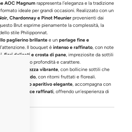
gne AOC Magnum
rappresenta l’eleganza e la tradizione
 formato ideale per grandi occasioni. Realizzato con un
Noir, Chardonnay e Pinot Meunier
provenienti dai
questo Brut esprime pienamente la complessità, la
ello stile Philipponnat.
llo paglierino brillante
e un
perlage fine e
 l’attenzione. Il bouquet è
intenso e raffinato
, con note
, fiori delicati e crosta di pane
, impreziosite da sottili
e arricchiscono profondità e carattere.
librio e freschezza vibrante
, con bollicine sottili che
rmonioso e sapido
, con ritorni fruttati e floreali.
elebrazione o aperitivo elegante
, accompagna con
e piatti di pesce raffinati
, offrendo un’esperienza di
 Magnum.