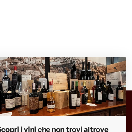
Scopri i vini che non trovi altrove
Iscriviti e ricevi il 10% di sconto sul primo
ordine, selezioni esclusive e anteprime
copri i vini che non trovi altrove