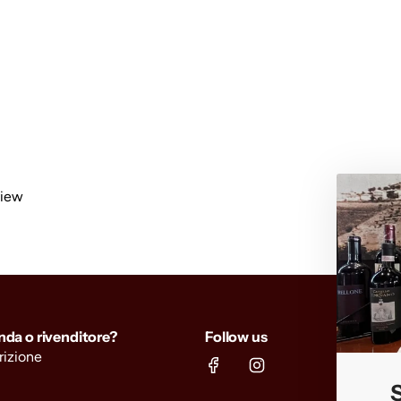
view
enda o rivenditore?
Follow us
crizione
S