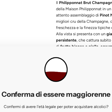
Il
Philipponnat Brut Champa
della Maison Philipponnat in un
attento assemblaggio di
Pinot 
migliori cru della Champagne, 
freschezza e la finezza tipiche d
Alla vista si presenta con un
gia
persistente
, che cattura subito
di
frutta bianca e gialla, agrumi
accenni minerali e tostati che n
Al palato rivela
cremosità, equi
sostengono un
finale lungo, a
Perfetto come
champagne da c
grazia
crudi di mare, crostacei 
raffinatezza e stile
in formato
Conferma di essere maggiorenne
NOTE DI DEGUSTAZIONE
Confermi di avere l'età legale per poter acquistare alcolici?
VISTA
👁