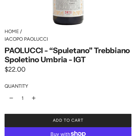
HOME
/
IACOPO PAOLUCCI
PAOLUCCI - “Spuletano" Trebbiano
Spoletino Umbria - IGT
R
$22.00
e
QUANTITY
g
u
l
ADD TO CART
a
L
O
r