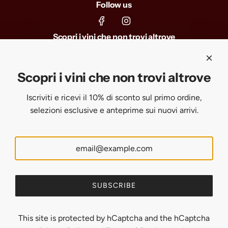
Follow us
Scopri i vini che non trovi altrove
Iscriviti e ricevi il 10% di sconto sul primo ordine, selezioni
esclusive e anteprime sui nuovi arrivi.
Scopri i vini che non trovi altrove
Iscriviti e ricevi il 10% di sconto sul primo ordine,
SUBSCRIBE
selezioni esclusive e anteprime sui nuovi arrivi.
United States (USD $)
English
SUBSCRIBE
This site is protected by hCaptcha and the hCaptcha