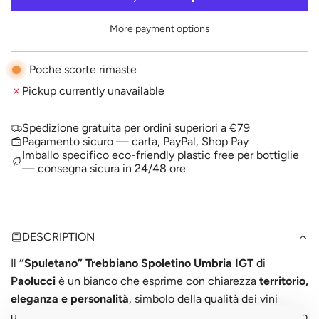
A
p
D
More payment options
I
r
N
i
G
Poche scorte rimaste
.
c
Pickup currently unavailable
.
.
e
Spedizione gratuita per ordini superiori a €79
Pagamento sicuro — carta, PayPal, Shop Pay
Imballo specifico eco-friendly plastic free per bottiglie
— consegna sicura in 24/48 ore
DESCRIPTION
Il
“Spuletano” Trebbiano Spoletino Umbria IGT
di
Paolucci
è un bianco che esprime con chiarezza
territorio,
eleganza e personalità
, simbolo della qualità dei vini
umbri. Prodotto con uve attentamente selezionate, questo