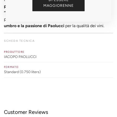
MAGGIORENNE
pesce, crostacei, pasta delicata e verdure di stagione
, il
“Spuletano”
è un bianco versatile, elegante e di grande
personalità, capace di raccontare con ogni sorso il
terroir
umbro e la passione di Paolucci
per la qualità dei vini.
SCHEDA TECNICA
PRODUTTORE
IACOPO PAOLUCCI
FORMATO
Standard (0.750 liters)
Customer Reviews