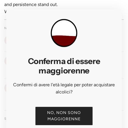
and persistence stand out.
Wine of great longevity.
NOTE DI DEGUSTAZIONE
VISTA
👁
Rosso granato con sfumature aranciato
OLFATTO
Conferma di essere
👃
Complessità rara: rosa appassita, spezie orientali, catrame,
maggiorenne
tabacco, cuoio evoluto
Confermi di avere l'età legale per poter acquistare
GUSTO
👅
alcolici?
Monumentale, tannini levigati, potenza ed eleganza, finale
eterno — tra i più grandi Barolo
NO, NON SONO
MAGGIORENNE
SCHEDA TECNICA