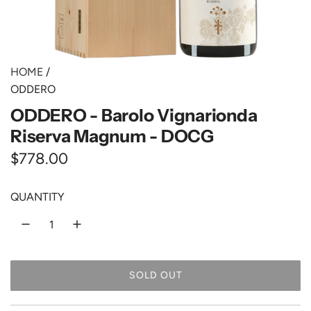
HOME
/
ODDERO
ODDERO - Barolo Vignarionda
Riserva Magnum - DOCG
R
$778.00
e
QUANTITY
g
u
l
SOLD OUT
a
L
O
r