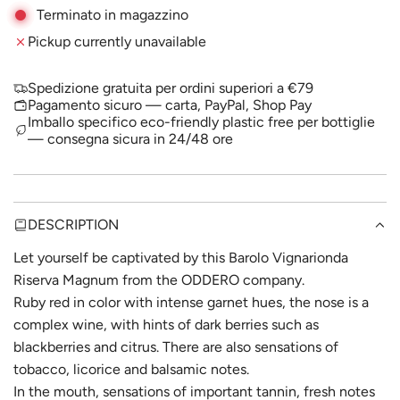
A
Terminato in magazzino
p
D
Pickup currently unavailable
I
r
N
i
G
Spedizione gratuita per ordini superiori a €79
.
Pagamento sicuro — carta, PayPal, Shop Pay
c
.
Imballo specifico eco-friendly plastic free per bottiglie
— consegna sicura in 24/48 ore
.
e
DESCRIPTION
Let yourself be captivated by this Barolo Vignarionda
Riserva Magnum from the ODDERO company.
Ruby red in color with intense garnet hues, the nose is a
complex wine, with hints of dark berries such as
blackberries and citrus. There are also sensations of
tobacco, licorice and balsamic notes.
In the mouth, sensations of important tannin, fresh notes