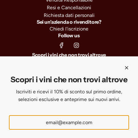
Resi e Cancellazioni
Richiesta dati personali
Sei un'azienda o rivenditore?
Chiedi l'iscrizione
Follow us
Scopri i vini che non trovi altrove
Iscriviti e ricevi il 10% di sconto sul primo ordine, selezioni
esclusive e anteprime sui nuovi arrivi.
Scopri i vini che non trovi altrove
Iscriviti e ricevi il 10% di sconto sul primo ordine,
SUBSCRIBE
selezioni esclusive e anteprime sui nuovi arrivi.
United States (USD $)
English