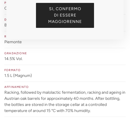
PRODUTTORE
ODDERO
SI, CONFERMO
DI ESSERE
DENOMINAZIONE
MAGGIORENNE
Barolo Riserva DOCG — Cru Vignarionda (Serralunga d'Alba)
REGIONE
Piemonte
GRADAZIONE
14.5% Vol.
FORMATO
1.5 L (Magnum)
AFFINAMENTO
Racking, followed by malolactic fermentation, racking and ageing in
Austrian oak barrels for approximately 40 months. After bottling,
the bottles are stored in the storage cellar at a controlled
temperature of around 15 °C with 70% humidity.