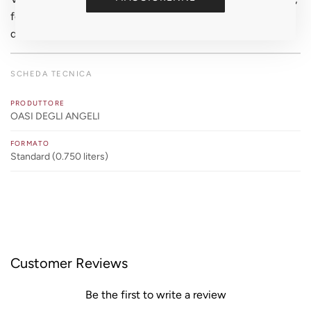
formaggi stagionati a lungo. Servire a 18-20°C dopo
decantazione. Un'esperienza irripetibile.
SCHEDA TECNICA
PRODUTTORE
OASI DEGLI ANGELI
FORMATO
Standard (0.750 liters)
Customer Reviews
Be the first to write a review