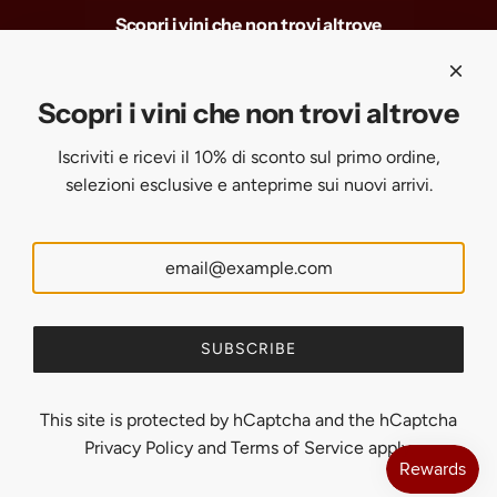
Scopri i vini che non trovi altrove
Iscriviti e ricevi il 10% di sconto sul primo ordine, selezioni
esclusive e anteprime sui nuovi arrivi.
Scopri i vini che non trovi altrove
Iscriviti e ricevi il 10% di sconto sul primo ordine,
SUBSCRIBE
selezioni esclusive e anteprime sui nuovi arrivi.
United States (USD $)
English
SUBSCRIBE
This site is protected by hCaptcha and the hCaptcha
Privacy Policy
and
Terms of Service
apply.
© 2026, Uveggiando
Powered by Shopify