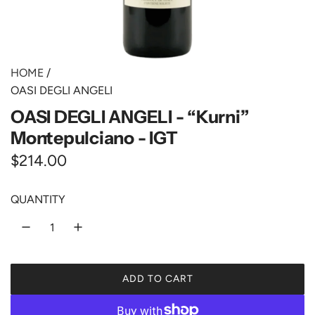
HOME
/
OASI DEGLI ANGELI
OASI DEGLI ANGELI - “Kurni”
Montepulciano - IGT
R
$214.00
e
QUANTITY
g
u
l
ADD TO CART
a
L
O
r