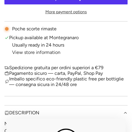
A
p
D
More payment options
I
r
N
i
G
Poche scorte rimaste
.
c
Pickup available at Montegranaro
.
Usually ready in 24 hours
.
e
View store information
Spedizione gratuita per ordini superiori a €79
Pagamento sicuro — carta, PayPal, Shop Pay
Imballo specifico eco-friendly plastic free per bottiglie
— consegna sicura in 24/48 ore
DESCRIPTION
Nella valletta del torrente Sant'Egidio, nel comune di
Cupra Marittima, Eleonora Rossi e Marco Casolanetti