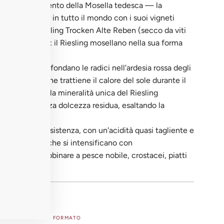
tori di riferimento della Mosella tedesca — la
esling famoso in tutto il mondo con i suoi vigneti
 il Reno. Il Riesling Trocken Alte Reben (secco da viti
vigneti storici: il Riesling mosellano nella sua forma
ella Mosella affondano le radici nell'ardesia rossa degli
ia iconica, che trattiene il calore del sole durante il
 è la chiave della mineralità unica del Riesling
ignifica senza dolcezza residua, esaltando la
.
unghissima persistenza, con un'acidità quasi tagliente e
 petrolio fine che si intensificano con
20 anni. Da abbinare a pesce nobile, crostacei, piatti
a 8 e 10°C.
FORMATO