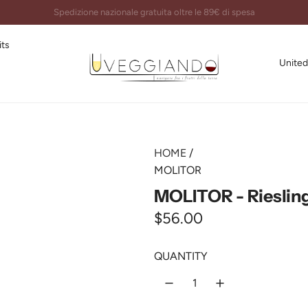
Imballi certificati e spedizioni garantite al 100%
its
United
HOME
/
MOLITOR
MOLITOR - Riesling
R
$56.00
e
QUANTITY
g
u