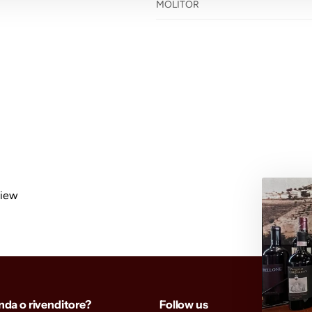
MOLITOR
view
enda o rivenditore?
Follow us