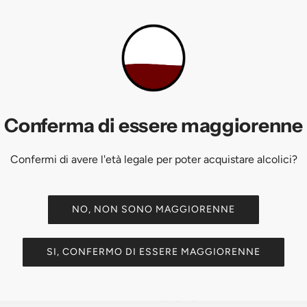
Markus Molitor è uno dei produt
denominazione che ha reso il Ri
terrazzati su ardesia rossa sopra
vecchie) è la versione secca da 
più austera e minerale.
Le "viti vecchie" (Alte Reben) d
strapiombi sul fiume: questa rocc
Conferma di essere maggiorenne
giorno e lo restituisce di notte,
mosellano. Trocken — secco — s
Confermi di avere l'età legale per poter acquistare alcolici?
freschezza acida e la mineralità
In bocca è teso, minerale e di l
note di ardesia, agrumi, pesca e
NO, NON SONO MAGGIORENNE
l'invecchiamento. Longevità 10-
tedeschi tradizionali. Servire tr
SI, CONFERMO DI ESSERE MAGGIORENNE
SCHEDA TECNICA
PRODUTTORE