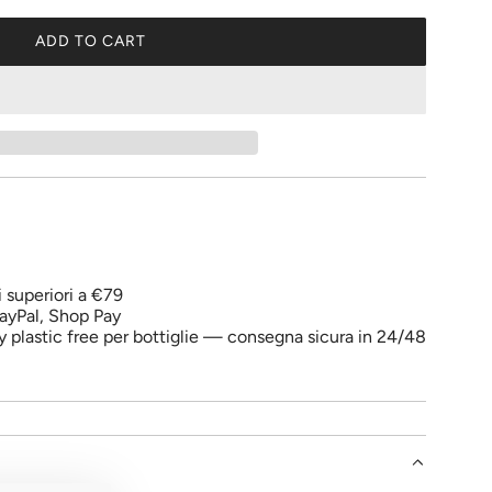
ADD TO CART
L
O
A
D
I
N
G
.
.
.
i superiori a €79
ayPal, Shop Pay
y plastic free per bottiglie — consegna sicura in 24/48