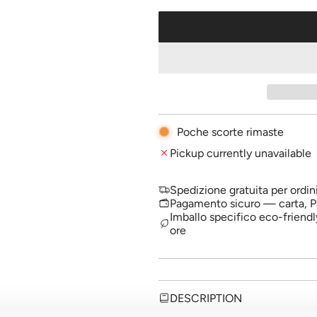
l
a
r
p
r
i
Poche scorte rimaste
c
Pickup currently unavailable
e
Spedizione gratuita per ordin
Pagamento sicuro — carta, P
Imballo specifico eco-friendl
ore
DESCRIPTION