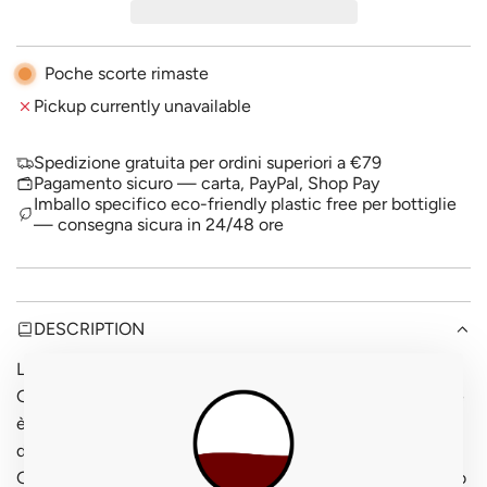
I
r
N
i
G
Poche scorte rimaste
.
c
Pickup currently unavailable
.
.
e
Spedizione gratuita per ordini superiori a €79
Pagamento sicuro — carta, PayPal, Shop Pay
Imballo specifico eco-friendly plastic free per bottiglie
— consegna sicura in 24/48 ore
DESCRIPTION
Louis Scherb è un produttore alsaziano che interpreta il
Gewürztraminer — il vitigno più iconico dell'Alsazia, dove
è chiamato semplicemente "Traminer" — nella tradizione
di questa regione di confine franco-tedesca. Il
Gewürztraminer alsaziano ha un carattere diverso dall'Alto