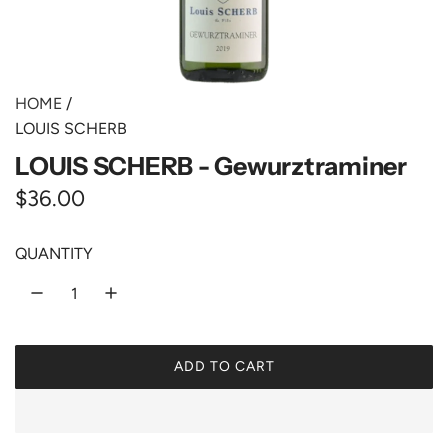
HOME
/
LOUIS SCHERB
LOUIS SCHERB - Gewurztraminer
R
$36.00
e
QUANTITY
g
u
l
ADD TO CART
a
L
O
r
A
p
D