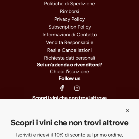
Politiche di Spedizione
Rimborsi
Privacy Policy
Subscription Policy
Informazioni di Contatto
Vendita Responsabile
Resi e Cancellazioni
Richiesta dati personali
Sei un'azienda o rivenditore?
Chiedi l'iscrizione
Follow us
Scopri i vini che non trovi altrove
Iscriviti e ricevi il 10% di sconto sul primo ordine, selezioni
esclusive e anteprime sui nuovi arrivi.
Scopri i vini che non trovi altrove
Iscriviti e ricevi il 10% di sconto sul primo ordine,
SUBSCRIBE