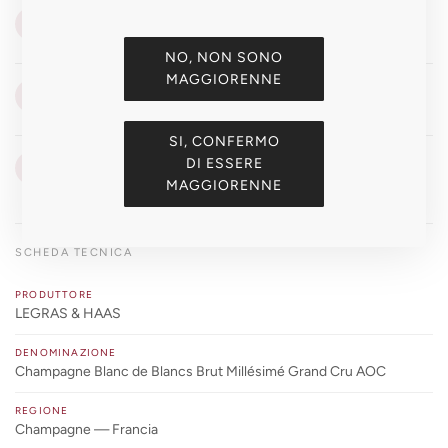
VISTA
👁
Giallo paglierino con riflessi dorati
NO, NON SONO
MAGGIORENNE
OLFATTO
👃
Agrumi canditi, pesca matura, gesso, mineralità intensa
SI, CONFERMO
GUSTO
DI ESSERE
👅
Pieno e verticale, complessità evolutiva, finale eterno
MAGGIORENNE
SCHEDA TECNICA
PRODUTTORE
LEGRAS & HAAS
DENOMINAZIONE
Champagne Blanc de Blancs Brut Millésimé Grand Cru AOC
REGIONE
Champagne — Francia