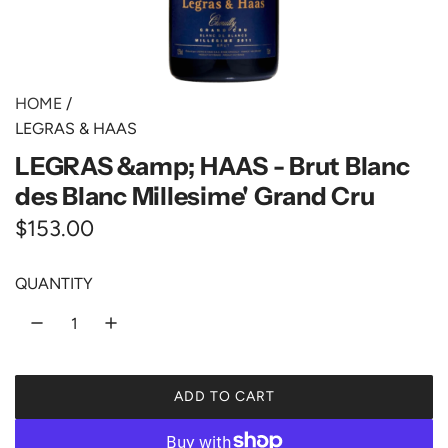
HOME
/
LEGRAS & HAAS
LEGRAS &amp; HAAS - Brut Blanc
des Blanc Millesime' Grand Cru
R
$153.00
e
QUANTITY
g
u
l
ADD TO CART
a
L
O
r