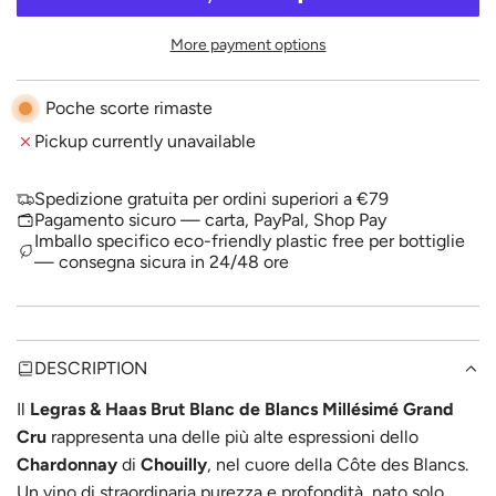
A
p
D
More payment options
I
r
N
i
G
Poche scorte rimaste
.
c
Pickup currently unavailable
.
.
e
Spedizione gratuita per ordini superiori a €79
Pagamento sicuro — carta, PayPal, Shop Pay
Imballo specifico eco-friendly plastic free per bottiglie
— consegna sicura in 24/48 ore
DESCRIPTION
Il
Legras & Haas Brut Blanc de Blancs Millésimé Grand
Cru
rappresenta una delle più alte espressioni dello
Chardonnay
di
Chouilly
, nel cuore della Côte des Blancs.
Un vino di straordinaria purezza e profondità, nato solo