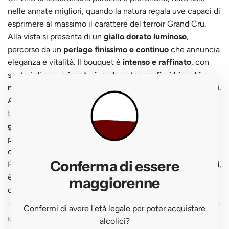
nelle annate migliori, quando la natura regala uve capaci di
esprimere al massimo il carattere del terroir Grand Cru.
Alla vista si presenta di un
giallo dorato luminoso
,
percorso da un
perlage finissimo e continuo
che annuncia
eleganza e vitalità. Il bouquet è
intenso e raffinato
, con
sentori di
agrumi maturi, mela cotogna, fiori bianchi e
note burrose e tostate
derivanti dall’affinamento sui lieviti.
Al palato colpisce per la sua
texture cremosa
, l’equilibrio
tra freschezza e complessità e la
profonda mineralità
gessosa
, tipica del terroir di provenienza. Il finale è lungo,
pulito e persistente, con richiami agrumati e mandorlati
che invitano a un nuovo sorso.
Conferma di essere
Perfetto con
ostriche, crostacei o piatti di pesce raffinati
,
è uno
Champagne da meditazione
, simbolo dell’arte e
maggiorenne
della precisione firmata
Legras & Haas
.
Confermi di avere l'età legale per poter acquistare
NOTE DI DEGUSTAZIONE
alcolici?