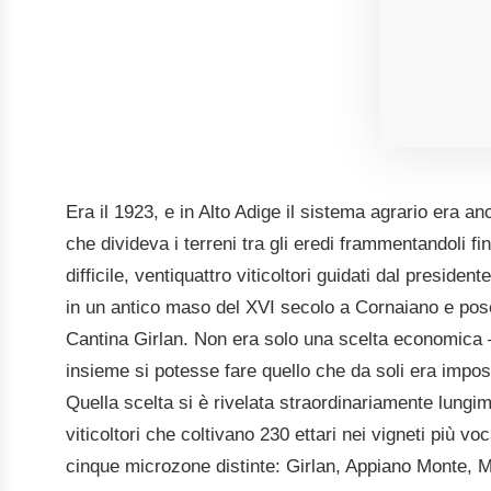
CONDUZIONE
Cooperativa sostenibile — raccolta manuale, tecnolog
Era il 1923, e in Alto Adige il sistema agrario era 
che divideva i terreni tra gli eredi frammentandoli fi
difficile, ventiquattro viticoltori guidati dal presid
in un antico maso del XVI secolo a Cornaiano e pose
Cantina Girlan. Non era solo una scelta economica 
insieme si potesse fare quello che da soli era impos
Quella scelta si è rivelata straordinariamente lungim
viticoltori che coltivano 230 ettari nei vigneti più voc
cinque microzone distinte: Girlan, Appiano Monte, M