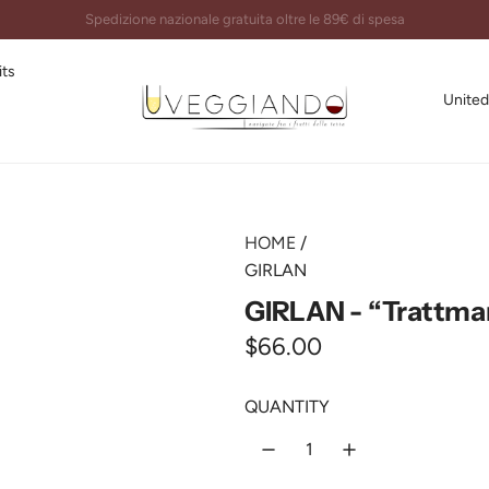
Imballi certificati e spedizioni garantite al 100%
its
United
HOME
/
GIRLAN
GIRLAN - “Trattma
R
$66.00
e
QUANTITY
g
u