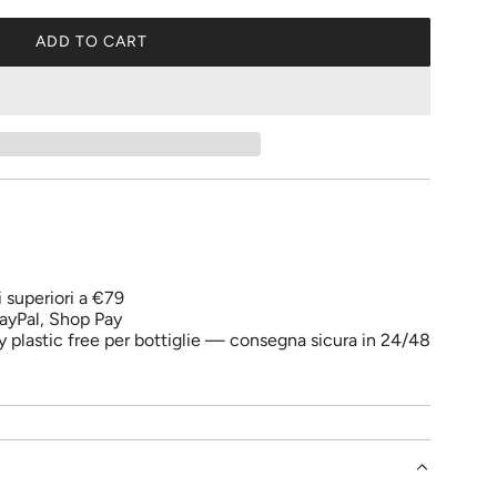
ADD TO CART
L
O
A
D
I
N
G
.
.
.
i superiori a €79
ayPal, Shop Pay
y plastic free per bottiglie — consegna sicura in 24/48