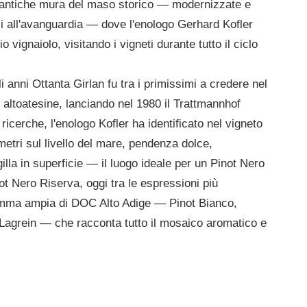
 le antiche mura del maso storico — modernizzate e
ci all'avanguardia — dove l'enologo Gerhard Kofler
vignaiolo, visitando i vigneti durante tutto il ciclo
li anni Ottanta Girlan fu tra i primissimi a credere nel
 altoatesine, lanciando nel 1980 il Trattmannhof
icerche, l'enologo Kofler ha identificato nel vigneto
ri sul livello del mare, pendenza dolce,
lla in superficie — il luogo ideale per un Pinot Nero
t Nero Riserva, oggi tra le espressioni più
a gamma ampia di DOC Alto Adige — Pinot Bianco,
agrein — che racconta tutto il mosaico aromatico e