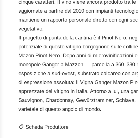
cinque caratteri. Il vino viene ancora prodotto tra
aggiornate a partire dal 2010 con impianti tecnologi
mantiene un rapporto personale diretto con ogni socio 
vegetativo.
Il progetto di punta della cantina è il Pinot Nero: neg
potenziale di questo vitigno borgognone sulle colline
Mazon Pinot Nero. Dopo anni di microvinificazioni e r
monopole Ganger a Mazzon — parcella a 360–380 met
esposizione a sud-ovest, substrato calcareo con argi
di espressione assoluta: il Vigna Ganger Mazon Pino
apprezzate del vitigno in Italia. Attorno a lui, un
Sauvignon, Chardonnay, Gewürztraminer, Schiava, L
varietale di questo angolo di mondo.
📋 Scheda Produttore