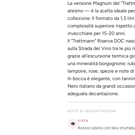
La versione Magnum del "Trattm
atesino — è la scelta ideale per
collezione. Il formato da 1,5 lit
complessità superiore rispetto a
invecchiare per 15-20 anni.
Il "Trattmann" Riserva DOC nasce
sulla Strada del Vino tra le più
grazie all'escursione termica gi
una mineralità borgognone: rubi
lampone, rose, spezie e note di
In bocca è elegante, con tannin
Nero italiano da grandi occasio
adeguata decantazione.
NOTE DI DEGUSTAZIONE
VISTA
👁
Rosso rubino con lievi sfumat