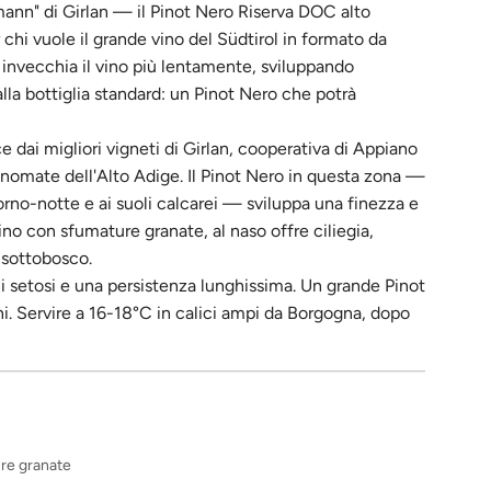
ann" di Girlan — il Pinot Nero Riserva DOC alto
 chi vuole il grande vino del Südtirol in formato da
ri invecchia il vino più lentamente, sviluppando
lla bottiglia standard: un Pinot Nero che potrà
 dai migliori vigneti di Girlan, cooperativa di Appiano
 rinomate dell'Alto Adige. Il Pinot Nero in questa zona —
orno-notte e ai suoli calcarei — sviluppa una finezza e
no con sfumature granate, al naso offre ciliegia,
 sottobosco.
i setosi e una persistenza lunghissima. Un grande Pinot
ni. Servire a 16-18°C in calici ampi da Borgogna, dopo
ure granate