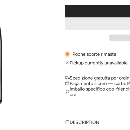
l
a
r
p
r
i
Poche scorte rimaste
c
Pickup currently unavailable
e
Spedizione gratuita per ordin
Pagamento sicuro — carta, P
Imballo specifico eco-friendl
ore
DESCRIPTION