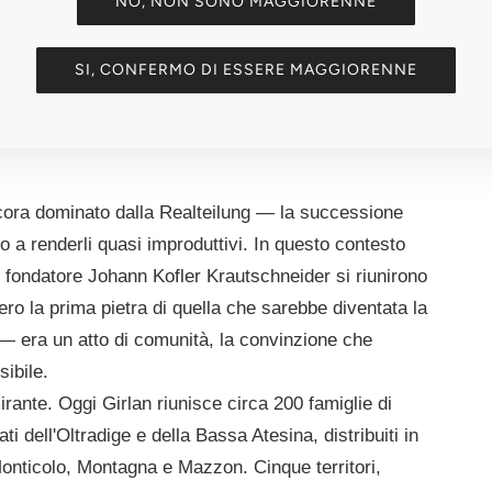
NO, NON SONO MAGGIORENNE
ia avanzata
SI, CONFERMO DI ESSERE MAGGIORENNE
ancora dominato dalla Realteilung — la successione
no a renderli quasi improduttivi. In questo contesto
ente fondatore Johann Kofler Krautschneider si riunirono
ro la prima pietra di quella che sarebbe diventata la
— era un atto di comunità, la convinzione che
sibile.
irante. Oggi Girlan riunisce circa 200 famiglie di
ati dell'Oltradige e della Bassa Atesina, distribuiti in
onticolo, Montagna e Mazzon. Cinque territori,