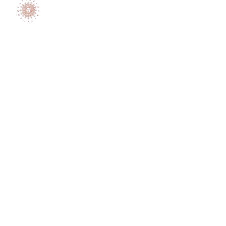
FATTORIA CORONCINO
MARCHE — VERDICCHIO DEI CASTELLI DI JESI
CLASSICO, STAFFOLO (AN)
FONDAZIONE
Primi anni '80
ETTARI VITATI
~5 ha (parcelle Gaiospino, Coroncino, Cerrete)
VITIGNI
Verdicchio dei Castelli di Jesi in
purezza
CONDUZIONE
Lucio e Fiorella Canestrari