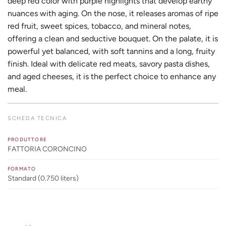
deep red color with purple highlights that develop earthy
nuances with aging. On the nose, it releases aromas of ripe
red fruit, sweet spices, tobacco, and mineral notes,
offering a clean and seductive bouquet. On the palate, it is
powerful yet balanced, with soft tannins and a long, fruity
finish. Ideal with delicate red meats, savory pasta dishes,
and aged cheeses, it is the perfect choice to enhance any
meal.
SCHEDA TECNICA
PRODUTTORE
FATTORIA CORONCINO
FORMATO
Standard (0.750 liters)