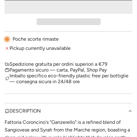
O
r
A
p
D
I
r
N
i
G
Poche scorte rimaste
.
c
Pickup currently unavailable
.
.
e
Spedizione gratuita per ordini superiori a €79
Pagamento sicuro — carta, PayPal, Shop Pay
Imballo specifico eco-friendly plastic free per bottiglie
— consegna sicura in 24/48 ore
DESCRIPTION
Fattoria Coroncino's "Ganzerello" is a refined blend of
Sangiovese and Syrah from the Marche region, boasting a