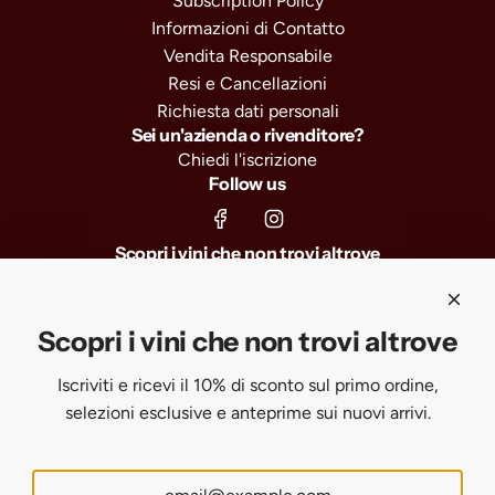
Subscription Policy
Informazioni di Contatto
Vendita Responsabile
Resi e Cancellazioni
Richiesta dati personali
Sei un'azienda o rivenditore?
Chiedi l'iscrizione
Follow us
Scopri i vini che non trovi altrove
Iscriviti e ricevi il 10% di sconto sul primo ordine, selezioni
esclusive e anteprime sui nuovi arrivi.
Scopri i vini che non trovi altrove
Iscriviti e ricevi il 10% di sconto sul primo ordine,
SUBSCRIBE
selezioni esclusive e anteprime sui nuovi arrivi.