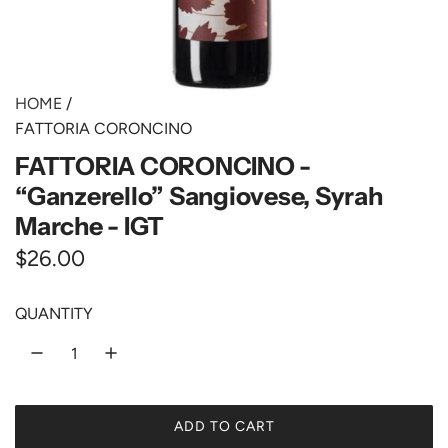
HOME
/
FATTORIA CORONCINO
FATTORIA CORONCINO -
“Ganzerello” Sangiovese, Syrah
Marche - IGT
R
$26.00
e
QUANTITY
g
u
l
ADD TO CART
a
L