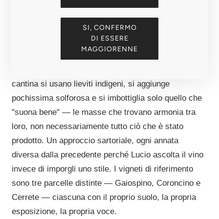
della natura, senza schemi fissi né filosofie
estremiste.
SI, CONFERMO
DI ESSERE
Il metodo è difficile da catalogare proprio perché non
MAGGIORENNE
ne esiste uno solo. Non si concima — mai. Non si
irrigia. Non si acquistano uve o vini da terzi. In
cantina si usano lieviti indigeni, si aggiunge
pochissima solforosa e si imbottiglia solo quello che
"suona bene" — le masse che trovano armonia tra
loro, non necessariamente tutto ciò che è stato
prodotto. Un approccio sartoriale, ogni annata
diversa dalla precedente perché Lucio ascolta il vino
invece di imporgli uno stile. I vigneti di riferimento
sono tre parcelle distinte — Gaiospino, Coroncino e
Cerrete — ciascuna con il proprio suolo, la propria
esposizione, la propria voce.