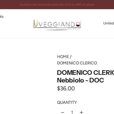
Imballi certificati e spedizioni garantite al 100%
its
United
HOME
/
DOMENICO CLERICO
DOMENICO CLERICO
Nebbiolo - DOC
R
$36.00
e
QUANTITY
g