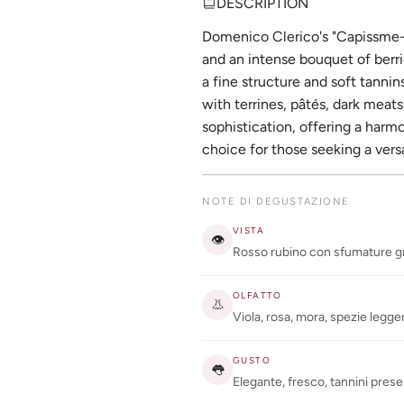
DESCRIPTION
Domenico Clerico's "Capissme-e"
and an intense bouquet of berries
a fine structure and soft tannin
with terrines, pâtés, dark meat
sophistication, offering a harm
choice for those seeking a vers
NOTE DI DEGUSTAZIONE
VISTA
👁
Rosso rubino con sfumature g
OLFATTO
👃
Viola, rosa, mora, spezie legge
GUSTO
👅
Elegante, fresco, tannini presen