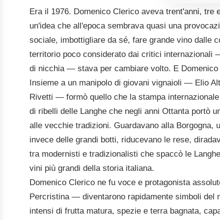
Era il 1976. Domenico Clerico aveva trent'anni, tre et
un'idea che all'epoca sembrava quasi una provocazio
sociale, imbottigliare da sé, fare grande vino dalle c
territorio poco considerato dai critici internazionali
di nicchia — stava per cambiare volto. E Domenico fu 
Insieme a un manipolo di giovani vignaioli — Elio Al
Rivetti — formò quello che la stampa internazional
di ribelli delle Langhe che negli anni Ottanta portò
alle vecchie tradizioni. Guardavano alla Borgogna, u
invece delle grandi botti, riducevano le rese, dirad
tra modernisti e tradizionalisti che spaccò le Langh
vini più grandi della storia italiana.
Domenico Clerico ne fu voce e protagonista assolut
Percristina — diventarono rapidamente simboli del n
intensi di frutta matura, spezie e terra bagnata, cap