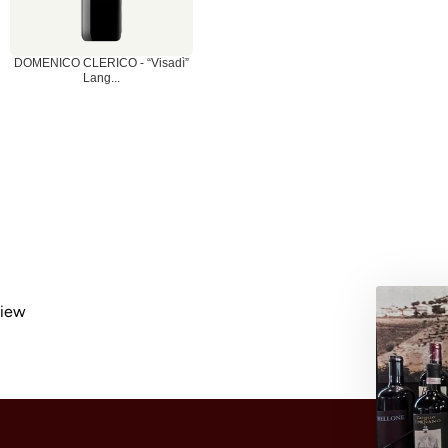
DOMENICO CLERICO - “Visadì”
Lang...
view