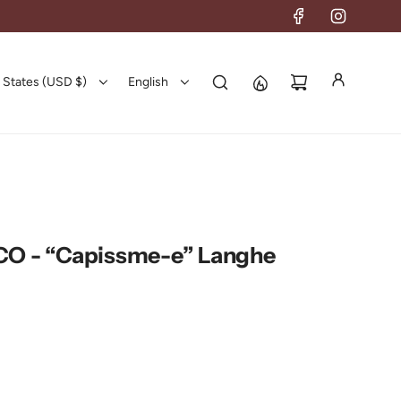
 States (USD $)
English
 - “Capissme-e” Langhe