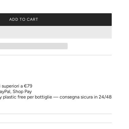
ADD TO CART
L
O
A
D
I
N
G
.
.
.
i superiori a €79
ayPal, Shop Pay
y plastic free per bottiglie — consegna sicura in 24/48