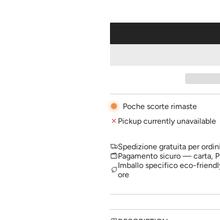
u
l
a
r
p
r
i
Poche scorte rimaste
c
Pickup currently unavailable
e
Spedizione gratuita per ordin
Pagamento sicuro — carta, P
Imballo specifico eco-friendl
ore