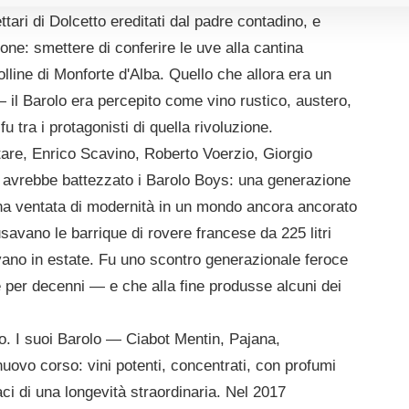
tari di Dolcetto ereditati dal padre contadino, e
ne: smettere di conferire le uve alla cantina
olline di Monforte d'Alba. Quello che allora era un
 — il Barolo era percepito come vino rustico, austero,
tra i protagonisti di quella rivoluzione.
tare, Enrico Scavino, Roberto Voerzio, Giorgio
e avrebbe battezzato i Barolo Boys: una generazione
 una ventata di modernità in un mondo ancora ancorato
savano le barrique di rovere francese da 225 litri
avano in estate. Fu uno scontro generazionale feroce
e per decenni — e che alla fine produsse alcuni dei
o. I suoi Barolo — Ciabot Mentin, Pajana,
uovo corso: vini potenti, concentrati, con profumi
aci di una longevità straordinaria. Nel 2017