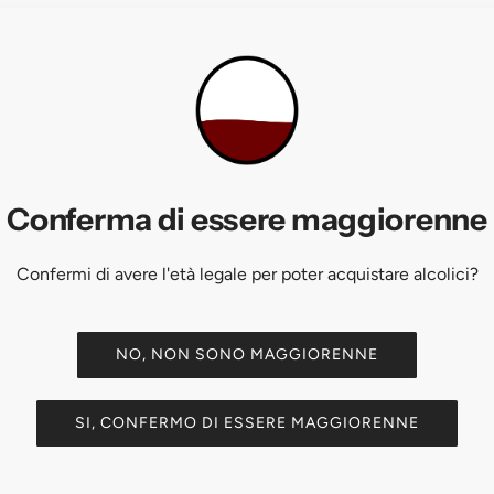
LERICO
BOTTIGLIE / ANNO
rcristina, Arione, Bricco Pernice)
~80.000 / anno
Conferma di essere maggiorenne
Dolcetto, Barbera, Merlot
Confermi di avere l'età legale per poter acquistare alcolici?
randi, anfore
NO, NON SONO MAGGIORENNE
SI, CONFERMO DI ESSERE MAGGIORENNE