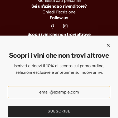
Richiesta dati personali
Sei un'azienda o rivenditore?
Chiedi l'iscrizione
Follow us
Scopri i vini che non trovi altrove
Iscriviti e ricevi il 10% di sconto sul primo ordine, selezioni
esclusive e anteprime sui nuovi arrivi.
Scopri i vini che non trovi altrove
Iscriviti e ricevi il 10% di sconto sul primo ordine,
SUBSCRIBE
selezioni esclusive e anteprime sui nuovi arrivi.
United States (USD $)
English
SUBSCRIBE