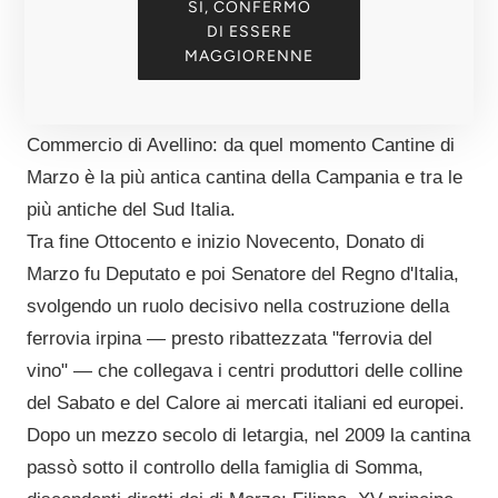
SI, CONFERMO
dove i vini riposano ancora oggi nella stessa
DI ESSERE
penombra di quattrocento anni fa. Nel 1827 Vitantonio
MAGGIORENNE
di Marzo fondò ufficialmente l'Azienda Agraria di
Marzo, e nel 1833 la registrò alla Camera di
Commercio di Avellino: da quel momento Cantine di
Marzo è la più antica cantina della Campania e tra le
più antiche del Sud Italia.
Tra fine Ottocento e inizio Novecento, Donato di
Marzo fu Deputato e poi Senatore del Regno d'Italia,
svolgendo un ruolo decisivo nella costruzione della
ferrovia irpina — presto ribattezzata "ferrovia del
vino" — che collegava i centri produttori delle colline
del Sabato e del Calore ai mercati italiani ed europei.
Dopo un mezzo secolo di letargia, nel 2009 la cantina
passò sotto il controllo della famiglia di Somma,