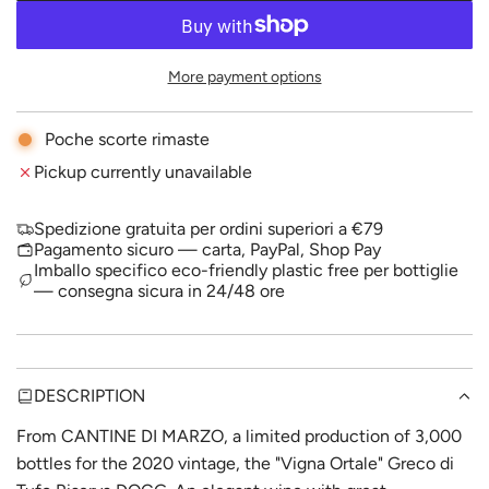
O
r
A
p
D
More payment options
I
r
N
i
G
Poche scorte rimaste
.
c
Pickup currently unavailable
.
.
e
Spedizione gratuita per ordini superiori a €79
Pagamento sicuro — carta, PayPal, Shop Pay
Imballo specifico eco-friendly plastic free per bottiglie
— consegna sicura in 24/48 ore
DESCRIPTION
From CANTINE DI MARZO, a limited production of 3,000
bottles for the 2020 vintage, the "Vigna Ortale" Greco di