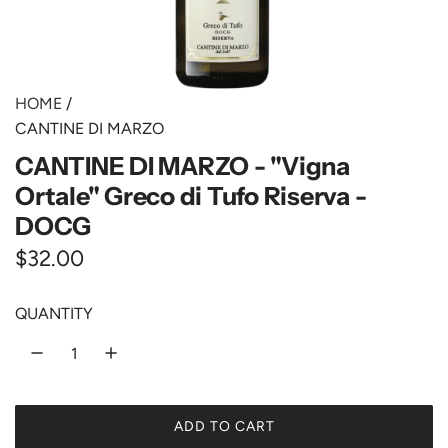
HOME
/
CANTINE DI MARZO
CANTINE DI MARZO - "Vigna
Ortale" Greco di Tufo Riserva -
DOCG
R
$32.00
e
QUANTITY
g
u
l
ADD TO CART
a
L