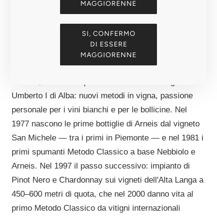
MAGGIORENNE
Carlin intuì subito il potenziale del territorio, e con
quel primo sguardo verso le Langhe del Barolo fece
SI, CONFERMO
sì che l'azienda ottenesse il titolo di Cantina Storica,
DI ESSERE
autorizzata a vinificare la DOCG di Langa.
MAGGIORENNE
La svolta moderna arrivò nel 1977 con il figlio
Antonio, fresco di diploma alla Scuola Enologica
Umberto I di Alba: nuovi metodi in vigna, passione
personale per i vini bianchi e per le bollicine. Nel
1977 nascono le prime bottiglie di Arneis dal vigneto
San Michele — tra i primi in Piemonte — e nel 1981 i
primi spumanti Metodo Classico a base Nebbiolo e
Arneis. Nel 1997 il passo successivo: impianto di
Pinot Nero e Chardonnay sui vigneti dell'Alta Langa a
450–600 metri di quota, che nel 2000 danno vita al
primo Metodo Classico da vitigni internazionali