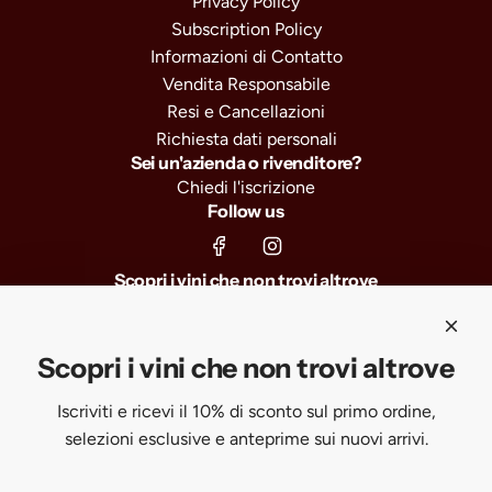
Privacy Policy
Subscription Policy
Informazioni di Contatto
Vendita Responsabile
Resi e Cancellazioni
Richiesta dati personali
Sei un'azienda o rivenditore?
Chiedi l'iscrizione
Follow us
Scopri i vini che non trovi altrove
Iscriviti e ricevi il 10% di sconto sul primo ordine, selezioni
esclusive e anteprime sui nuovi arrivi.
Scopri i vini che non trovi altrove
Iscriviti e ricevi il 10% di sconto sul primo ordine,
SUBSCRIBE
selezioni esclusive e anteprime sui nuovi arrivi.