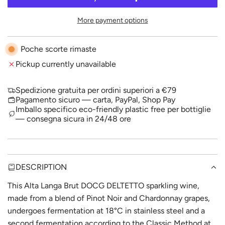
A
p
D
More payment options
I
r
N
i
G
Poche scorte rimaste
.
c
Pickup currently unavailable
.
.
e
Spedizione gratuita per ordini superiori a €79
Pagamento sicuro — carta, PayPal, Shop Pay
Imballo specifico eco-friendly plastic free per bottiglie
— consegna sicura in 24/48 ore
DESCRIPTION
This Alta Langa Brut DOCG DELTETTO sparkling wine,
made from a blend of Pinot Noir and Chardonnay grapes,
undergoes fermentation at 18°C ​​in stainless steel and a
second fermentation according to the Classic Method at