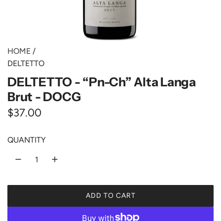
HOME
/
DELTETTO
DELTETTO - “Pn-Ch” Alta Langa
Brut - DOCG
R
$37.00
e
QUANTITY
g
u
l
ADD TO CART
a
L
O
r