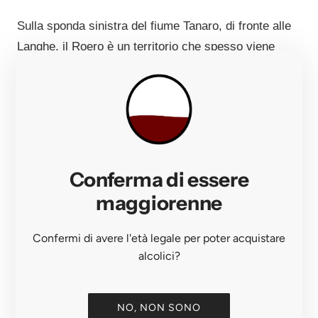
Sulla sponda sinistra del fiume Tanaro, di fronte alle
Langhe, il Roero è un territorio che spesso viene
dimenticato nell'ombra dei suoi illustri vicini. Eppure
chi conosce questi colli sabbiosi di origine marina,
scavati da millenni di acqua e vento, sa bene che
producono vini bianchi di straordinaria eleganza
minerale e rossi di grande finezza. La famiglia
Deltetto lo sa da più di un secolo.
Conferma di essere
Le radici affondano nella fine dell'Ottocento, quando il
maggiorenne
trisnonno avviò la produzione delle prime bottiglie di
Nebbiolo e Barbera nella cascina I Lioni, sulle ripide
Confermi di avere l'età legale per poter acquistare
colline del Roero. Ma è nel 1953 che Carlo Deltetto
alcolici?
— Carlin, come lo chiamavano tutti — decise di
fondare ufficialmente la cantina a Canale, insieme
NO, NON SONO
alla moglie Catterina. Artigiano caparbio e curioso,