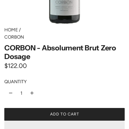
HOME
/
CORBON
CORBON - Absolument Brut Zero
Dosage
R
$122.00
e
QUANTITY
g
u
l
ADD TO CART
a
L
O
r