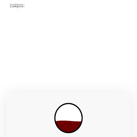
CORBON
CHAMPAGNE — AVIZE GRAND CRU, CÔTE DES
BLANCS (FR)
FONDAZIONE
Anni '20 (primo Champagne etichettato: 1981)
GENERAZIONI
ETTARI VITATI
4ª generazione
6 ha (100% Grand Cru Avize)
BOTTIGLIE / ANNO
n.d. (produzione molto limitata)
VITIGNI
Chardonnay in purezza (Blanc de
Blancs)
CONDUZIONE