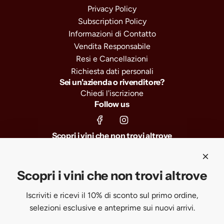
Privacy Policy
Subscription Policy
Informazioni di Contatto
Vendita Responsabile
Resi e Cancellazioni
Richiesta dati personali
Sei un'azienda o rivenditore?
Chiedi l'iscrizione
Follow us
Scopri i vini che non trovi altrove
Iscriviti e ricevi il 10% di sconto sul primo ordine, selezioni
esclusive e anteprime sui nuovi arrivi.
Scopri i vini che non trovi altrove
Iscriviti e ricevi il 10% di sconto sul primo ordine,
SUBSCRIBE
selezioni esclusive e anteprime sui nuovi arrivi.