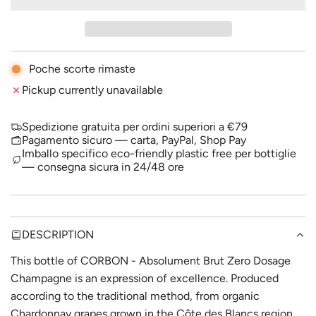
A
p
D
I
r
N
i
G
Poche scorte rimaste
.
c
Pickup currently unavailable
.
.
e
Spedizione gratuita per ordini superiori a €79
Pagamento sicuro — carta, PayPal, Shop Pay
Imballo specifico eco-friendly plastic free per bottiglie
— consegna sicura in 24/48 ore
DESCRIPTION
This bottle of CORBON - Absolument Brut Zero Dosage
Champagne is an expression of excellence. Produced
according to the traditional method, from organic
Chardonnay grapes grown in the Côte des Blancs region