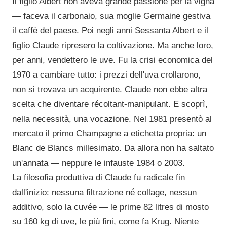
Il figlio Albert non aveva grande passione per la vigna
— faceva il carbonaio, sua moglie Germaine gestiva
il caffè del paese. Poi negli anni Sessanta Albert e il
figlio Claude ripresero la coltivazione. Ma anche loro,
per anni, vendettero le uve. Fu la crisi economica del
1970 a cambiare tutto: i prezzi dell'uva crollarono,
non si trovava un acquirente. Claude non ebbe altra
scelta che diventare récoltant-manipulant. E scoprì,
nella necessità, una vocazione. Nel 1981 presentò al
mercato il primo Champagne a etichetta propria: un
Blanc de Blancs millesimato. Da allora non ha saltato
un'annata — neppure le infauste 1984 o 2003.
La filosofia produttiva di Claude fu radicale fin
dall'inizio: nessuna filtrazione né collage, nessun
additivo, solo la cuvée — le prime 82 litres di mosto
su 160 kg di uve, le più fini, come fa Krug. Niente