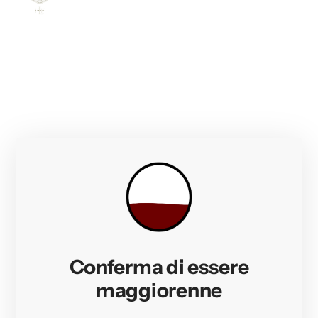
LHV AVEZZA
CANELLI, PIEMONTE
FONDAZIONE
1956
GENERAZIONI
3ª (Natale → Aldo → Paolo) + famiglia Lyhus dal 2019
ETTARI VITATI
7 ha
VITIGNI
Barbera, Moscato, Pinot Nero,
Chardonnay, Nebbiolo, Dolcetto
Conferma di essere
maggiorenne
CONDUZIONE
Guyot — riduzione fitofarmaci e concimi, attenzione
ambientale