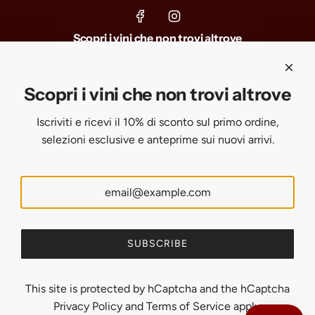
Scopri i vini che non trovi altrove
Iscriviti e ricevi il 10% di sconto sul primo ordine, selezioni
esclusive e anteprime sui nuovi arrivi.
Scopri i vini che non trovi altrove
Iscriviti e ricevi il 10% di sconto sul primo ordine,
SUBSCRIBE
selezioni esclusive e anteprime sui nuovi arrivi.
United States (USD $)
English
SUBSCRIBE
This site is protected by hCaptcha and the hCaptcha
Privacy Policy
and
Terms of Service
apply.
© 2026, Uveggiando