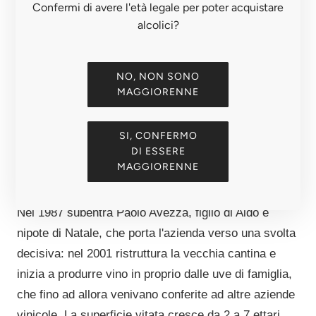
Confermi di avere l'età legale per poter acquistare
alcolici?
Tutto inizia con un mezzadro e un sogno. Nel 1956
NO, NON SONO
Natale Avezza, detto Talein, acquista una piccola
MAGGIORENNE
cascina sulle colline di Canelli dopo anni passati a
coltivare le vigne altrui come mezzadro nelle aziende
SI, CONFERMO
dell'Astigiano. Due ettari di vigneto, tanto lavoro e la
DI ESSERE
MAGGIORENNE
passione tramandata al figlio Aldo, che lo affianca fin
dall'inizio nella gestione dei filari.
Nel 1987 subentra Paolo Avezza, figlio di Aldo e
nipote di Natale, che porta l'azienda verso una svolta
decisiva: nel 2001 ristruttura la vecchia cantina e
inizia a produrre vino in proprio dalle uve di famiglia,
che fino ad allora venivano conferite ad altre aziende
vinicole. La superficie vitata cresce da 2 a 7 ettari,