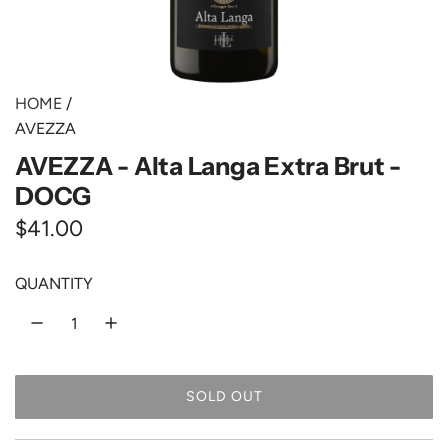
HOME
/
AVEZZA
AVEZZA - Alta Langa Extra Brut -
DOCG
R
$41.00
e
QUANTITY
g
u
l
SOLD OUT
a
L
O
r