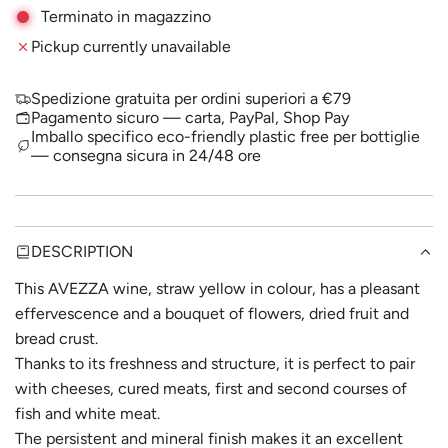
A
Terminato in magazzino
p
D
Pickup currently unavailable
I
r
N
i
G
Spedizione gratuita per ordini superiori a €79
.
Pagamento sicuro — carta, PayPal, Shop Pay
c
.
Imballo specifico eco-friendly plastic free per bottiglie
— consegna sicura in 24/48 ore
.
e
DESCRIPTION
This AVEZZA wine, straw yellow in colour, has a pleasant
effervescence and a bouquet of flowers, dried fruit and
bread crust.
Thanks to its freshness and structure, it is perfect to pair
with cheeses, cured meats, first and second courses of
fish and white meat.
The persistent and mineral finish makes it an excellent