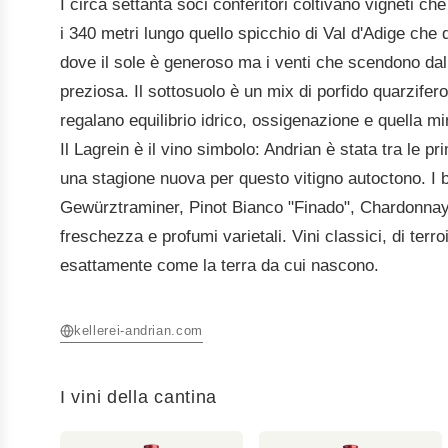
I circa settanta soci conferitori coltivano vigneti ch
i 340 metri lungo quello spicchio di Val d'Adige ch
dove il sole è generoso ma i venti che scendono da
preziosa. Il sottosuolo è un mix di porfido quarzifero
regalano equilibrio idrico, ossigenazione e quella mi
Il Lagrein è il vino simbolo: Andrian è stata tra le p
una stagione nuova per questo vitigno autoctono. I
Gewürztraminer, Pinot Bianco "Finado", Chardonnay
freschezza e profumi varietali. Vini classici, di terr
esattamente come la terra da cui nascono.
kellerei-andrian.com
I vini della cantina