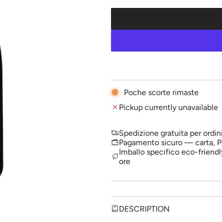
l
a
r
p
r
i
Poche scorte rimaste
c
Pickup currently unavailable
e
Spedizione gratuita per ordin
Pagamento sicuro — carta, P
Imballo specifico eco-friendl
ore
DESCRIPTION