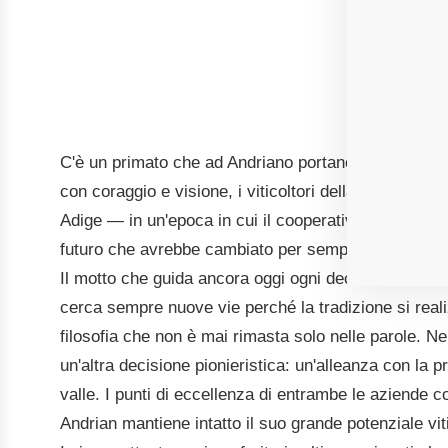
Thurgau
C'è un primato che ad Andriano portano con orgoglio 
con coraggio e visione, i viticoltori della zona si un
Adige — in un'epoca in cui il cooperativismo era an
futuro che avrebbe cambiato per sempre il volto della
Il motto che guida ancora oggi ogni decisione è "Tra
cerca sempre nuove vie perché la tradizione si reali
filosofia che non è mai rimasta solo nelle parole. Ne
un'altra decisione pionieristica: un'alleanza con la p
valle. I punti di eccellenza di entrambe le aziende
Andrian mantiene intatto il suo grande potenziale viti