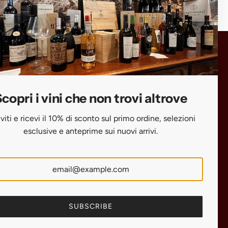
Scopri i vini che non trovi altrove
Iscriviti e ricevi il 10% di sconto sul primo
ordine, selezioni esclusive e anteprime
copri i vini che non trovi altrove
sui nuovi arrivi.
iviti e ricevi il 10% di sconto sul primo ordine, selezioni
esclusive e anteprime sui nuovi arrivi.
SUBSCRIBE
SUBSCRIBE