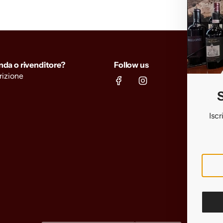
enda o rivenditore?
Follow us
crizione
S
Iscr