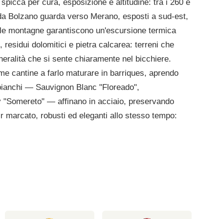
e spicca per cura, esposizione e altitudine: tra i 260 e
e da Bolzano guarda verso Merano, esposti a sud-est,
lle montagne garantiscono un'escursione termica
, residui dolomitici e pietra calcarea: terreni che
neralità che si sente chiaramente nel bicchiere.
rime cantine a farlo maturare in barriques, aprendo
 bianchi — Sauvignon Blanc "Floreado",
 "Somereto" — affinano in acciaio, preservando
oir marcato, robusti ed eleganti allo stesso tempo: