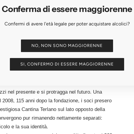
Conferma di essere maggiorenne
Confermi di avere l'età legale per poter acquistare alcolici?
NO, NON SONO MAGGIORENNE
da oltre 130 anni: essere stati i primi. Nel 1893,
irono per creare la prima cantina sociale dell'Alto
SI, CONFERMO DI ESSERE MAGGIORENNE
cora un'idea rivoluzionaria, una scommessa sul
 viticoltura altoatesina.
dizione in movimento": una forza inarrestabile che
zzi nel presente e si protragga nel futuro. Una
l 2008, 115 anni dopo la fondazione, i soci presero
restigiosa Cantina Terlano sul lato opposto della
 convergono pur rimanendo nettamente separati:
colo e la sua identità.