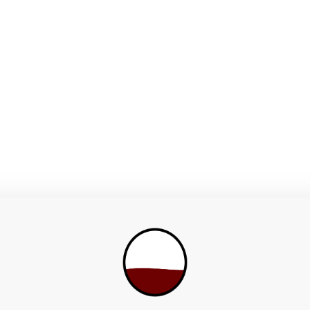
rei Andrian)
FONDATORI
~70 conferitori
NE
va — metodi sostenibili, vendemmia manuale