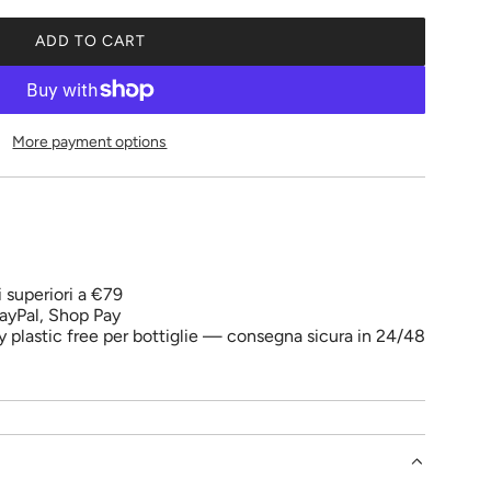
ADD TO CART
L
O
A
D
More payment options
I
N
G
.
.
.
i superiori a €79
ayPal, Shop Pay
y plastic free per bottiglie — consegna sicura in 24/48