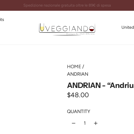
Imballi certificati e spedizioni garantite al 100%
its
United
HOME
/
ANDRIAN
ANDRIAN - “Andriu
R
$48.00
e
QUANTITY
g
u