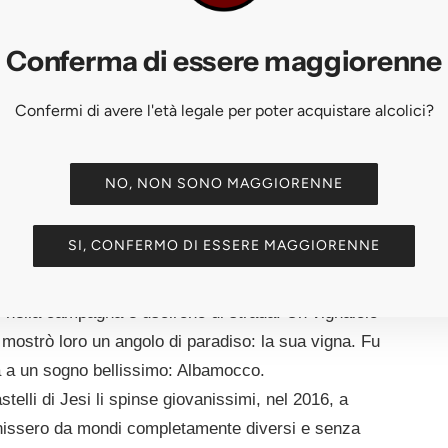
/ ANNO
Conferma di essere maggiorenne
Confermi di avere l'età legale per poter acquistare alcolici?
NO, NON SONO MAGGIORENNE
bamocco inizia con un navigatore che smette di
SI, CONFERMO DI ESSERE MAGGIORENNE
o, come tutte le cose belle arrivò inaspettatamente.
 alla scoperta delle colline marchigiane. Durante il
ro nella campagna e uscirono di strada. Un vignaiolo
to mostrò loro un angolo di paradiso: la sua vigna. Fu
ta a un sogno bellissimo: Albamocco.
telli di Jesi li spinse giovanissimi, nel 2016, a
venissero da mondi completamente diversi e senza