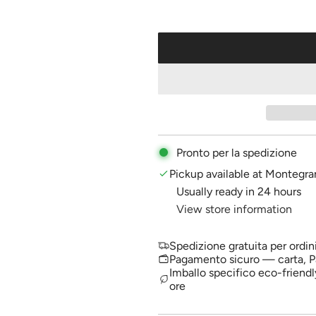
u
l
a
r
p
r
i
Pronto per la spedizione
c
Pickup available at Montegra
Usually ready in 24 hours
e
View store information
Spedizione gratuita per ordin
Pagamento sicuro — carta, P
Imballo specifico eco-friendl
ore