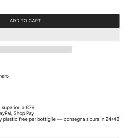
ADD TO CART
L
O
A
D
I
N
G
.
naro
.
.
i superiori a €79
ayPal, Shop Pay
y plastic free per bottiglie — consegna sicura in 24/48