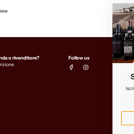
view
enda o rivenditore?
Follow us
crizione
S
Iscr