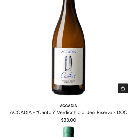
A
d
ACCADIA
d
ACCADIA - “Cantori” Verdicchio di Jesi Riserva - DOC
A
$33.00
C
C