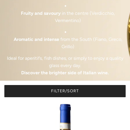
Fruity and savoury
in the centre (Verdicchio,
Vermentino)
Aromatic and intense
from the South (Fiano, Greco,
Grillo)
Ideal for aperitifs, fish dishes, or simply to enjoy a quality
glass every day.
Discover the brighter side of Italian wine.
FILTER/SORT