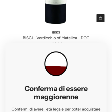
t
r
o
t
t
h
A
e
d
BISCI
c
d
BISCI - Verdicchio of Matelica - DOC
a
B
$20.00
r
I
t
S
C
I
-
V
Conferma di essere
e
r
maggiorenne
d
i
Confermi di avere l'età legale per poter acquistare