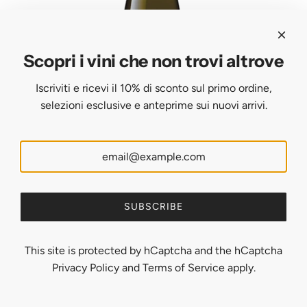
t
n
R
i
t
Y
o
i
-
Scopri i vini che non trovi altrove
n
n
“
)
o
L
Iscriviti e ricevi il 10% di sconto sul primo ordine,
-
f
e
selezioni esclusive e anteprime sui nuovi arrivi.
D
r
G
O
o
i
C
m
a
A
t
S
r
d
CANTINE DI MARZO
o
a
e
d
CANTINE DI MARZO - "Vigna Laure" Greco di Tufo Riserva
t
r
”
C
- DOCG
SUBSCRIBE
h
d
V
A
$32.00
e
i
e
N
c
This site is protected by hCaptcha and the hCaptcha
n
r
T
a
Privacy Policy
and
Terms of Service
apply.
i
m
I
r
a
e
N
t
-
n