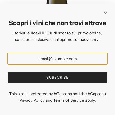
t
n
R
i
t
Y
o
i
-
Scopri i vini che non trovi altrove
n
n
“
)
o
L
Iscriviti e ricevi il 10% di sconto sul primo ordine,
-
f
e
selezioni esclusive e anteprime sui nuovi arrivi.
D
r
G
O
o
i
C
m
a
A
t
S
r
d
CANTINE DI MARZO
o
a
e
d
CANTINE DI MARZO - "Vigna Laure" Greco di Tufo Riserva
t
r
”
C
- DOCG
SUBSCRIBE
h
d
V
A
$32.00
e
i
e
N
c
This site is protected by hCaptcha and the hCaptcha
n
r
T
a
Privacy Policy
and
Terms of Service
apply.
i
m
I
r
a
e
N
t
-
n