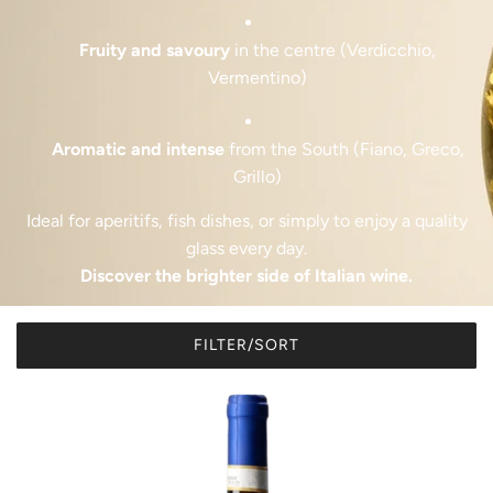
Fruity and savoury
in the centre (Verdicchio,
Vermentino)
Aromatic and intense
from the South (Fiano, Greco,
Grillo)
Ideal for aperitifs, fish dishes, or simply to enjoy a quality
glass every day.
Discover the brighter side of Italian wine.
FILTER/SORT