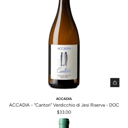
A
d
ACCADIA
d
ACCADIA - “Cantori” Verdicchio di Jesi Riserva - DOC
A
$33.00
C
C