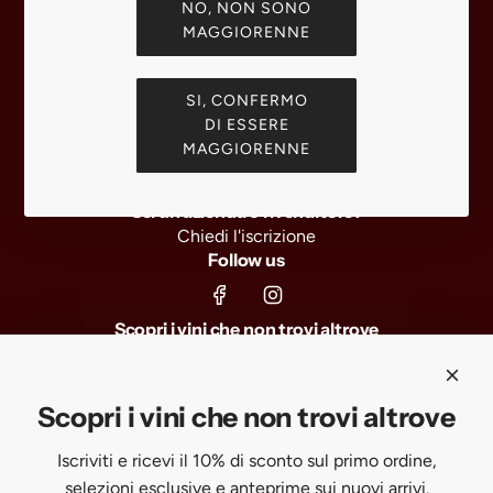
NO, NON SONO
K
Rimborsi
MAGGIORENNE
O
Privacy Policy
-
Subscription Policy
"
SI, CONFERMO
Informazioni di Contatto
DI ESSERE
A
Vendita Responsabile
MAGGIORENNE
s
Resi e Cancellazioni
z
Richiesta dati personali
u
Sei un'azienda o rivenditore?
"
Chiedi l'iscrizione
Follow us
T
o
k
Scopri i vini che non trovi altrove
a
Iscriviti e ricevi il 10% di sconto sul primo ordine, selezioni
j
esclusive e anteprime sui nuovi arrivi.
i
Scopri i vini che non trovi altrove
5
P
Iscriviti e ricevi il 10% di sconto sul primo ordine,
SUBSCRIBE
u
selezioni esclusive e anteprime sui nuovi arrivi.