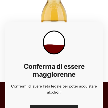
A
d
Conferma di essere
DISZNOKO
d
DISZNOKO - "Aszu" Tokaji 5 Puttonyos Muffato
maggiorenne
D
$116.00
I
Confermi di avere l'età legale per poter acquistare
S
alcolici?
Z
Near
N
Termini e Condizioni
O
Politiche di Spedizione