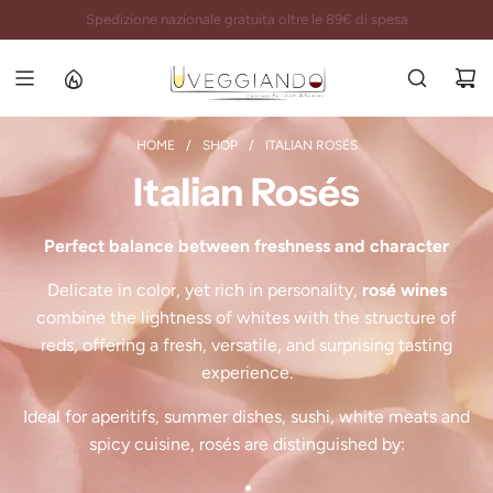
S
Imballi certificati e spedizioni garantite al 100%
K
I
P
T
O
HOME
/
SHOP
/
ITALIAN ROSÉS
C
Italian Rosés
O
N
T
Perfect balance between freshness and character
E
N
Delicate in color, yet rich in personality,
rosé wines
T
combine the lightness of whites with the structure of
reds, offering a fresh, versatile, and surprising tasting
experience.
Ideal for aperitifs, summer dishes, sushi, white meats and
spicy cuisine, rosés are distinguished by: