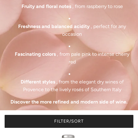
Fruity and floral notes
, from raspberry to rose
Freshness and balanced acidity
, perfect for any
occasion
Fascinating colors
, from pale pink to intense cherry
red
Different styles
, from the elegant dry wines of
Provence to the lively rosés of Southern Italy
Discover the more refined and modern side of wine.
FILTER/SORT