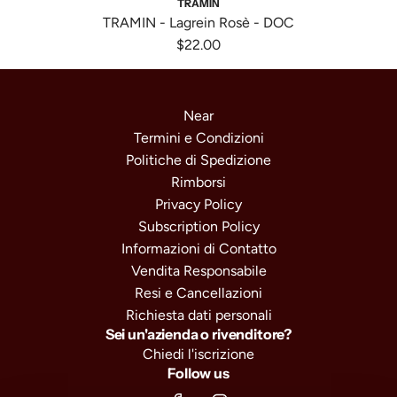
TRAMIN
o
i
d
TRAMIN - Lagrein Rosè - DOC
t
a
T
$22.00
h
"
R
e
R
A
c
o
M
Near
a
s
I
Termini e Condizioni
r
a
N
Politiche di Spedizione
t
t
-
Rimborsi
o
L
Privacy Policy
-
a
Subscription Policy
I
g
Informazioni di Contatto
G
r
Vendita Responsabile
T
e
Resi e Cancellazioni
t
i
Richiesta dati personali
o
n
Sei un'azienda o rivenditore?
t
R
Chiedi l'iscrizione
Follow us
h
o
e