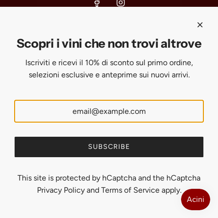
s
c
è
Scopri i vini che non trovi altrove
a
-
Iscriviti e ricevi il 10% di sconto sul primo ordine, selezioni
r
D
Scopri i vini che non trovi altrove
esclusive e anteprime sui nuovi arrivi.
t
O
C
Iscriviti e ricevi il 10% di sconto sul primo ordine,
t
selezioni esclusive e anteprime sui nuovi arrivi.
SUBSCRIBE
o
t
h
e
United States (USD $)
c
a
SUBSCRIBE
English
r
t
This site is protected by hCaptcha and the hCaptcha
Privacy Policy
and
Terms of Service
apply.
© 2026, Uveggiando
Powered by Shopify