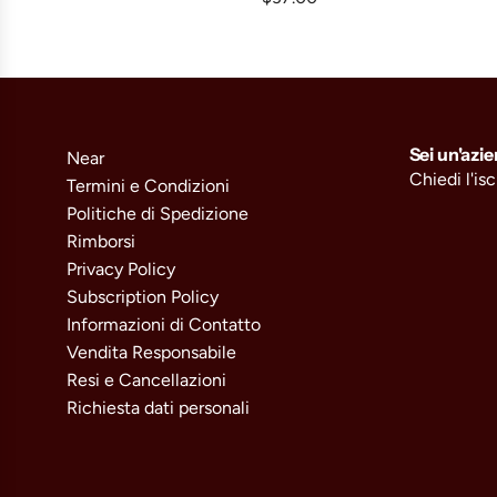
A
I
N
T
C
Sei un'azi
Near
L
Chiedi l'is
Termini e Condizioni
A
Politiche di Spedizione
I
Rimborsi
R
Privacy Policy
-
Subscription Policy
S
Informazioni di Contatto
a
Vendita Responsabile
u
Resi e Cancellazioni
v
Richiesta dati personali
i
g
n
o