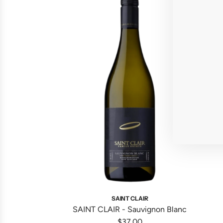
A
d
SAINT CLAIR
d
SAINT CLAIR - Sauvignon Blanc
S
$37.00