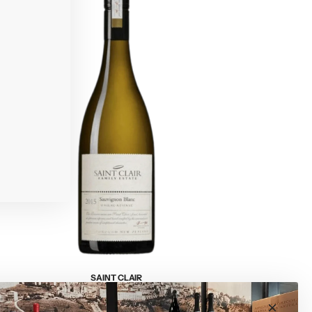
SAINT CLAIR
AINT CLAIR - “Wairau Reserve" Sauvignon Blanc
$71.00