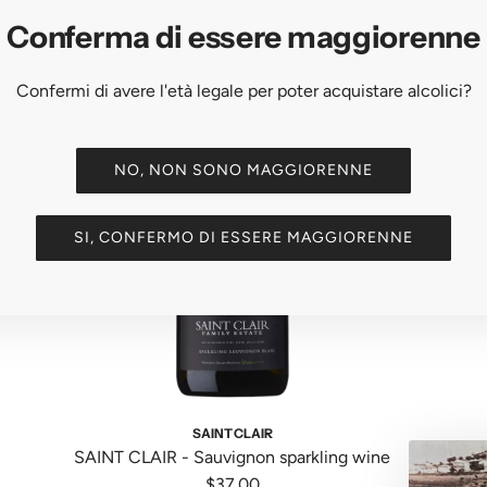
Conferma di essere maggiorenne
Confermi di avere l'età legale per poter acquistare alcolici?
NO, NON SONO MAGGIORENNE
SI, CONFERMO DI ESSERE MAGGIORENNE
A
A
d
d
SAINT CLAIR
d
d
SAINT CLAIR - Sauvignon sparkling wine
S
S
S
$37.00