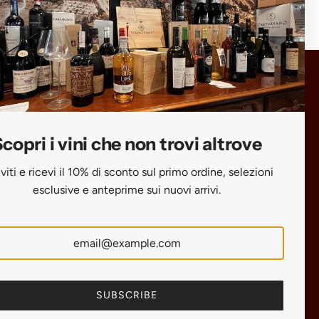
Scopri i vini che non trovi altrove
Iscriviti e ricevi il 10% di sconto sul primo
ordine, selezioni esclusive e anteprime
copri i vini che non trovi altrove
sui nuovi arrivi.
iviti e ricevi il 10% di sconto sul primo ordine, selezioni
esclusive e anteprime sui nuovi arrivi.
SUBSCRIBE
SUBSCRIBE